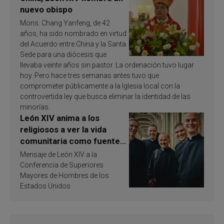
nuevo obispo
Mons. Chang Yanfeng, de 42
años, ha sido nombrado en virtud
del Acuerdo entre China y la Santa
Sede para una diócesis que
llevaba veinte años sin pastor. La ordenación tuvo lugar
hoy. Pero hace tres semanas antes tuvo que
comprometer públicamente a la Iglesia local con la
controvertida ley que busca eliminar la identidad de las
minorías.
León XIV anima a los
religiosos a ver la vida
comunitaria como fuente
de inspiración y
Mensaje de León XIV a la
santificación
Conferencia de Superiores
Mayores de Hombres de los
Estados Unidos