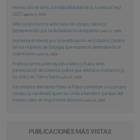
Himno oficial de la Jornada Mundial de la Juventud Seúl
2027
agosto 3, 2026
ONU se pronuncia ante caso de obispo católico
desaparecido por la dictadura nicaragüense
julio 25, 2026
Aumenta el interés por la beatificación en Estados Unidos
de los mártires de Georgia que murieron defendiendo el
matrimonio
julio 25, 2026
Franciscanos piden ayuda a Marco Rubio ante
persecución de colonos judíos que afecta a cristianos (y
no sólo) en Tierra Santa
julio 25, 2026
Sacerdotes alemanes fieles al Papa contestan a su propio
obispo (y cardenal) quien les orilla a bendecir parejas del
mismo sexo en importante diócesis
julio 25, 2026
PUBLICACIONES MÁS VISTAS