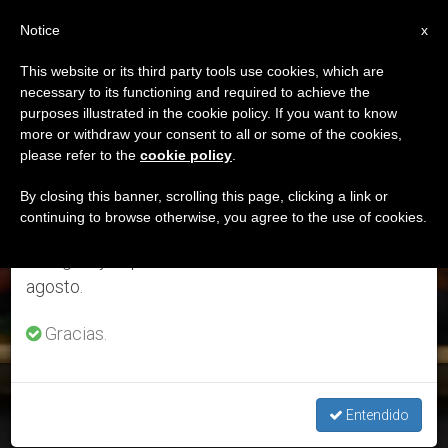
ES
Notice
×
x
Aviso importante
This website or its third party tools use cookies, which are
necessary to its functioning and required to achieve the
Del 27 de julio al 7 de agosto haremos la pausa
ETIQUETA
purposes illustrated in the cookie policy. If you want to know
anual, aprovechando que en el periodo de verano
Posts Tagged ‘Día
more or withdraw your consent to all or some of the cookies,
please refer to the
cookie policy
.
se generan menos informaciones y también el
Internacional’
consumo de las mismas disminuye.
By closing this banner, scrolling this page, clicking a link or
continuing to browse otherwise, you agree to the use of cookies.
Retomamos el trabajo ordinario de las ediciones
en inglés y español de ZENIT el lunes 10 de
ÚLTIMAS NOTICIAS
agosto.
Gracias.
“Dios no quiere que su nombre sea usado para aterrorizar”
asegura el Papa
Entendido