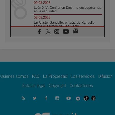
09.08.2026
León XIV: Confiar en Dios, no desesperarnos
en la oscuridad
08.08.2026
En Castel Gandolfo, el tapiz de Raffaello
sobre el sermón de San Pablo
08.08.2026
En Colombia, «la paz no se compra con una
firma»
08.08.2026
En Venezuela celebraron los 416 años del
Santo Cristo de La Grita
08.08.2026
El Papa: en Santa Ágata contemplamos la
victoria del amor sobre la muerte
Quiénes somos
FAQ
La Propiedad
Los servicios
Difusión
08.08.2026
León XIV visitará el Santuario de la Madre
Estatus legal
Copyright
Contáctenos
del Buen Consejo de Genazzano
07.08.2026
Filipinas: el Vicariato Apostólico de Calapán
se convierte en diócesis
07.08.2026
Honduras: Los desplazados invisibles de una