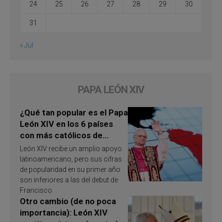
24
25
26
27
28
29
30
31
« Jul
PAPA LEÓN XIV
¿Qué tan popular es el Papa
León XIV en los 6 países
con más católicos de
América Latina en 2026?
León XIV recibe un amplio apoyo
Publican resultados de
latinoamericano, pero sus cifras
investigación
de popularidad en su primer año
son inferiores a las del debut de
Francisco
Otro cambio (de no poca
importancia): León XIV