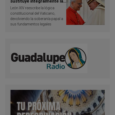
sustituye integralmente la
ley vaticana de Papa
León XIV reescribe la lógica
Francisco
constitucional del Vaticano,
devolviendo la soberanía papal a
sus fundamentos legales