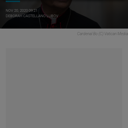
NOV 20, 2020 09:21
DEBORAH CASTELLANO LUBOV
Cardenal Bo (C) Vatican Media