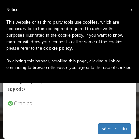
ES
Notice
×
x
Aviso importante
This website or its third party tools use cookies, which are
necessary to its functioning and required to achieve the
Del 27 de julio al 7 de agosto haremos la pausa
ETIQUETA
purposes illustrated in the cookie policy. If you want to know
anual, aprovechando que en el periodo de verano
Posts Tagged ‘Día
more or withdraw your consent to all or some of the cookies,
please refer to the
cookie policy
.
se generan menos informaciones y también el
Mundial De La
consumo de las mismas disminuye.
By closing this banner, scrolling this page, clicking a link or
continuing to browse otherwise, you agree to the use of cookies.
Tolerancia’
Retomamos el trabajo ordinario de las ediciones
en inglés y español de ZENIT el lunes 10 de
agosto.
ÚLTIMAS NOTICIAS
Gracias.
Entendido
Cardenal Bo: Charla en el Día Mundial de la Tolerancia