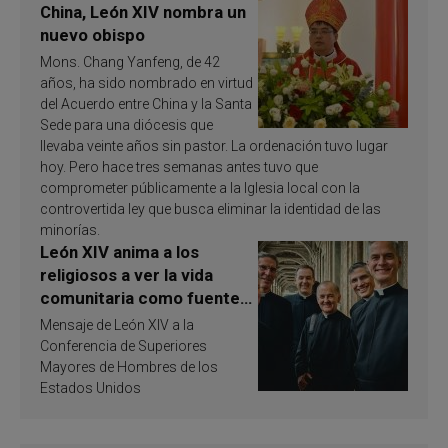
China, León XIV nombra un
nuevo obispo
Mons. Chang Yanfeng, de 42
años, ha sido nombrado en virtud
del Acuerdo entre China y la Santa
Sede para una diócesis que
llevaba veinte años sin pastor. La ordenación tuvo lugar
hoy. Pero hace tres semanas antes tuvo que
comprometer públicamente a la Iglesia local con la
controvertida ley que busca eliminar la identidad de las
minorías.
León XIV anima a los
religiosos a ver la vida
comunitaria como fuente
de inspiración y
Mensaje de León XIV a la
santificación
Conferencia de Superiores
Mayores de Hombres de los
Estados Unidos