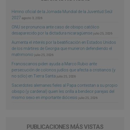
Himno oficial de la Jornada Mundial de la Juventud Seúl
2027
agosto 3, 2026
ONU se pronuncia ante caso de obispo católico
desaparecido por la dictadura nicaragüense
julio 25, 2026
Aumenta el interés por la beatificación en Estados Unidos
de los mártires de Georgia que murieron defendiendo el
matrimonio
julio 25, 2026
Franciscanos piden ayuda a Marco Rubio ante
persecución de colonos judíos que afecta a cristianos (y
no sólo) en Tierra Santa
julio 25, 2026
Sacerdotes alemanes fieles al Papa contestan a su propio
obispo (y cardenal) quien les orilla a bendecir parejas del
mismo sexo en importante diócesis
julio 25, 2026
PUBLICACIONES MÁS VISTAS