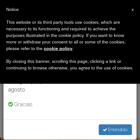
ES
Notice
×
x
Aviso importante
This website or its third party tools use cookies, which are
necessary to its functioning and required to achieve the
Del 27 de julio al 7 de agosto haremos la pausa
ETIQUETA
purposes illustrated in the cookie policy. If you want to know
anual, aprovechando que en el periodo de verano
Posts Tagged ‘Día
more or withdraw your consent to all or some of the cookies,
please refer to the
cookie policy
.
se generan menos informaciones y también el
Oficial De La Memoria
consumo de las mismas disminuye.
By closing this banner, scrolling this page, clicking a link or
continuing to browse otherwise, you agree to the use of cookies.
Del Holocausto Y La
Retomamos el trabajo ordinario de las ediciones
en inglés y español de ZENIT el lunes 10 de
Prevención De Los
agosto.
Crímenes Contra La
Gracias.
Humanidad’
Entendido