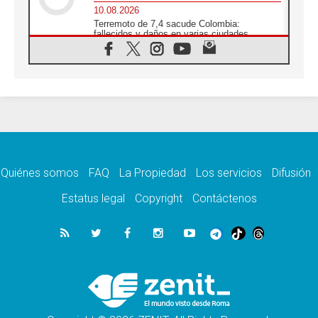
10.08.2026
Terremoto de 7,4 sacude Colombia:
fallecidos y daños en varias ciudades
10.08.2026
Ébola en RD Congo: Alarma de la UNICEF
por 743 casos confirmados entre niños
10.08.2026
Los obispos de Francia invitan a rezar por el
viaje del Papa
10.08.2026
Indonesia: Un dólar para la construcción de
219 iglesias
Quiénes somos
FAQ
La Propiedad
Los servicios
Difusión
10.08.2026
En Cisjordania, los cristianos se sienten
Estatus legal
Copyright
Contáctenos
solos frente a la violencia de los colonos
09.08.2026
Iglesia en Ceuta convoca a una vigilia de
oración por la paz y la estabilidad
09.08.2026
El Papa: Detengan la espiral de violencia y
den cabida a la diplomacia