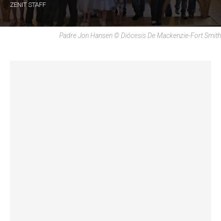
ZENIT STAFF
Padre Jon Hansen © Diócesis De Mackenzie-Fort Smith