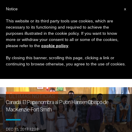
ES
Notice
x
This website or its third party tools use cookies, which are
necessary to its functioning and required to achieve the
ETIQUETA
purposes illustrated in the cookie policy. If you want to know
Posts Tagged
more or withdraw your consent to all or some of the cookies,
please refer to the
cookie policy
.
‘Diocesis De
By closing this banner, scrolling this page, clicking a link or
continuing to browse otherwise, you agree to the use of cookies.
MacKenzie-Fort Smith’
ÚLTIMAS NOTICIAS
Canadá: El Papa nombra al P. Jon Hansen Obispo de
MacKenzie-Fort Smith
DEC 15, 2017 12:38