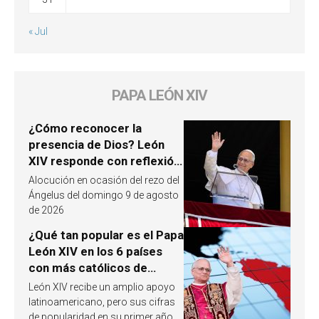
« Jul
PAPA LEÓN XIV
¿Cómo reconocer la
presencia de Dios? León
XIV responde con reflexión
a partir de un pasaje del
Alocución en ocasión del rezo del
Evangelio
Ángelus del domingo 9 de agosto
de 2026
¿Qué tan popular es el Papa
León XIV en los 6 países
con más católicos de
América Latina en 2026?
León XIV recibe un amplio apoyo
Publican resultados de
latinoamericano, pero sus cifras
investigación
de popularidad en su primer año