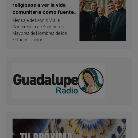
religiosos a ver la vida
comunitaria como fuente
de inspiración y
Mensaje de León XIV a la
santificación
Conferencia de Superiores
Mayores de Hombres de los
Estados Unidos