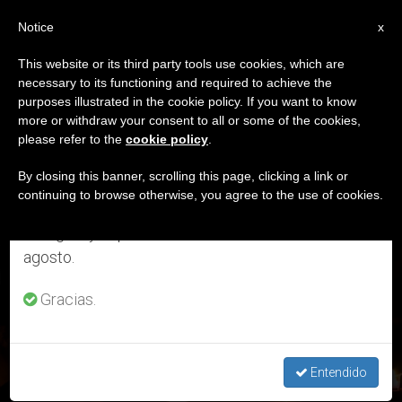
ES
Notice
×
x
Aviso importante
This website or its third party tools use cookies, which are
necessary to its functioning and required to achieve the
Del 27 de julio al 7 de agosto haremos la pausa
ETIQUETA
purposes illustrated in the cookie policy. If you want to know
anual, aprovechando que en el periodo de verano
Posts Tagged
more or withdraw your consent to all or some of the cookies,
please refer to the
cookie policy
.
se generan menos informaciones y también el
‘diócesis De Tianjin’
consumo de las mismas disminuye.
By closing this banner, scrolling this page, clicking a link or
continuing to browse otherwise, you agree to the use of cookies.
Retomamos el trabajo ordinario de las ediciones
en inglés y español de ZENIT el lunes 10 de
ÚLTIMAS NOTICIAS
agosto.
Gracias.
China: Fallecimiento de Mons. Stefano Li Side, obispo de
Tianjin
Entendido
JUN 24, 2019 17:42