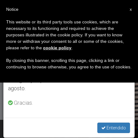
ES
Notice
×
x
Aviso importante
This website or its third party tools use cookies, which are
necessary to its functioning and required to achieve the
Del 27 de julio al 7 de agosto haremos la pausa
ETIQUETA
purposes illustrated in the cookie policy. If you want to know
anual, aprovechando que en el periodo de verano
Posts Tagged ‘Dios
more or withdraw your consent to all or some of the cookies,
please refer to the
cookie policy
.
se generan menos informaciones y también el
Espíritu Santo’
consumo de las mismas disminuye.
By closing this banner, scrolling this page, clicking a link or
continuing to browse otherwise, you agree to the use of cookies.
Retomamos el trabajo ordinario de las ediciones
en inglés y español de ZENIT el lunes 10 de
ÚLTIMAS NOTICIAS
agosto.
Gracias.
Ángelus: Fiesta de la Santísima Trinidad
Entendido