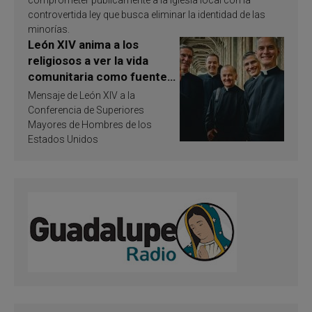
comprometer públicamente a la Iglesia local con la
controvertida ley que busca eliminar la identidad de las
minorías.
León XIV anima a los
religiosos a ver la vida
comunitaria como fuente
de inspiración y
Mensaje de León XIV a la
santificación
Conferencia de Superiores
Mayores de Hombres de los
Estados Unidos