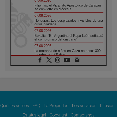
07.08.2026
Filipinas: el Vicariato Apostólico de Calapán
se convierte en diócesis
07.08.2026
Honduras: Los desplazados invisibles de una
crisis olvidada
07.08.2026
Bokalic: "En Argentina el Papa León señalará
el compromiso del cristiano"
07.08.2026
La matanza de niños en Gaza no cesa: 300
muertos en 300 días
07.08.2026
Tagle: La guerra desfigura el mundo, solo la
revelación de Dios lo transfigura
07.08.2026
Presentada la Trienal de Arte de las
Universidades Católicas: «Exercises in
Empathy»
07.08.2026
Fortunatus Nwachukwu: la comunicación
como misión al servicio del Evangelio
Quiénes somos
FAQ
La Propiedad
Los servicios
Difusión
07.08.2026
Estatus legal
Copyright
Contáctenos
SIGNIS 2026, dar voz a las religiosas en el