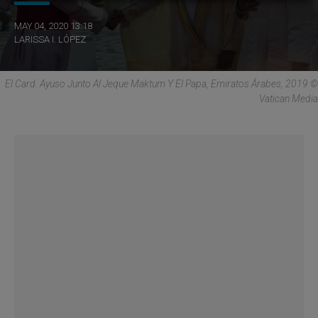
MAY 04, 2020 13:18
LARISSA I. LÓPEZ
El Card. Ayuso Junto Al Jeque Maktum Y El Papa, Emiratos Árabes, 2019 ©
Vatican Media