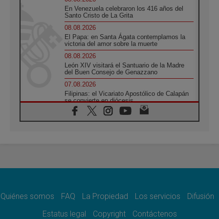
En Venezuela celebraron los 416 años del
Santo Cristo de La Grita
08.08.2026
El Papa: en Santa Ágata contemplamos la
victoria del amor sobre la muerte
08.08.2026
León XIV visitará el Santuario de la Madre
del Buen Consejo de Genazzano
07.08.2026
Filipinas: el Vicariato Apostólico de Calapán
se convierte en diócesis
07.08.2026
Honduras: Los desplazados invisibles de una
crisis olvidada
07.08.2026
Bokalic: "En Argentina el Papa León señalará
el compromiso del cristiano"
07.08.2026
La matanza de niños en Gaza no cesa: 300
muertos en 300 días
Quiénes somos
FAQ
La Propiedad
Los servicios
Difusión
07.08.2026
Tagle: La guerra desfigura el mundo, solo la
Estatus legal
Copyright
Contáctenos
revelación de Dios lo transfigura