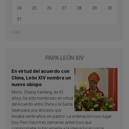
24
25
26
27
28
29
30
31
« Jul
PAPA LEÓN XIV
En virtud del acuerdo con
China, León XIV nombra un
nuevo obispo
Mons. Chang Yanfeng, de 42
años, ha sido nombrado en virtud
del Acuerdo entre China y la Santa
Sede para una diócesis que
llevaba veinte años sin pastor. La ordenación tuvo lugar
hoy. Pero hace tres semanas antes tuvo que
comprometer públicamente a la Iglesia local con la