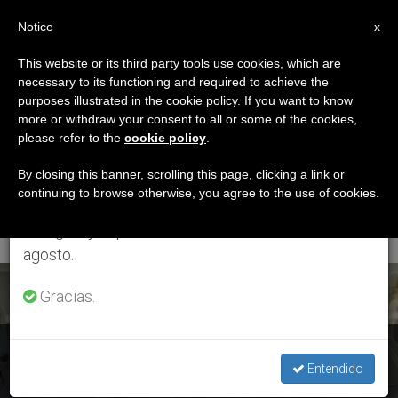
ES
Notice
×
x
Aviso importante
This website or its third party tools use cookies, which are
necessary to its functioning and required to achieve the
Del 27 de julio al 7 de agosto haremos la pausa
ETIQUETA
purposes illustrated in the cookie policy. If you want to know
anual, aprovechando que en el periodo de verano
Posts Tagged ‘Dios
more or withdraw your consent to all or some of the cookies,
please refer to the
cookie policy
.
se generan menos informaciones y también el
Todopoderoso Y
consumo de las mismas disminuye.
By closing this banner, scrolling this page, clicking a link or
continuing to browse otherwise, you agree to the use of cookies.
Misericordioso’
Retomamos el trabajo ordinario de las ediciones
en inglés y español de ZENIT el lunes 10 de
agosto.
ÚLTIMAS NOTICIAS
Gracias.
Ramadán: Felicitación de la Iglesia Católica a los hermanos
Entendido
musulmanes