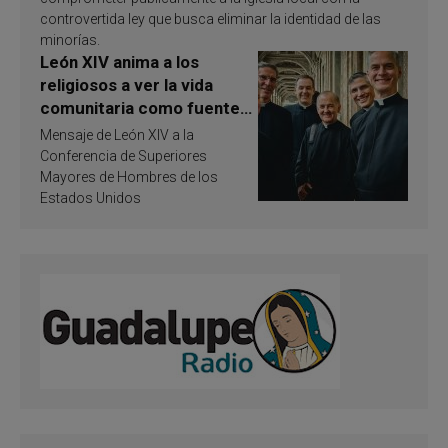
controvertida ley que busca eliminar la identidad de las
minorías.
León XIV anima a los
religiosos a ver la vida
comunitaria como fuente
de inspiración y
Mensaje de León XIV a la
santificación
Conferencia de Superiores
Mayores de Hombres de los
Estados Unidos