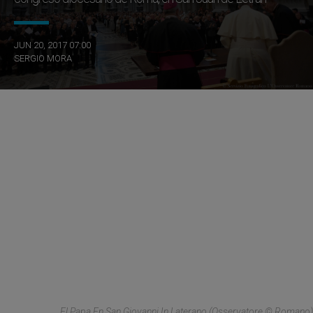
JUN 20, 2017 07:00
SERGIO MORA
El Papa En San Giovanni In Laterano (Osservatore © Romano)