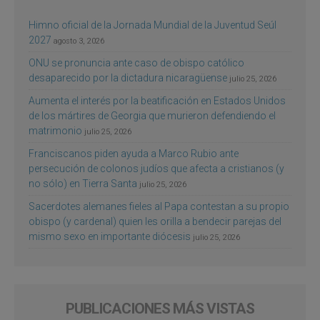
Himno oficial de la Jornada Mundial de la Juventud Seúl
2027
agosto 3, 2026
ONU se pronuncia ante caso de obispo católico
desaparecido por la dictadura nicaragüense
julio 25, 2026
Aumenta el interés por la beatificación en Estados Unidos
de los mártires de Georgia que murieron defendiendo el
matrimonio
julio 25, 2026
Franciscanos piden ayuda a Marco Rubio ante
persecución de colonos judíos que afecta a cristianos (y
no sólo) en Tierra Santa
julio 25, 2026
Sacerdotes alemanes fieles al Papa contestan a su propio
obispo (y cardenal) quien les orilla a bendecir parejas del
mismo sexo en importante diócesis
julio 25, 2026
PUBLICACIONES MÁS VISTAS