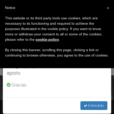
ES
Notice
×
x
Aviso importante
This website or its third party tools use cookies, which are
necessary to its functioning and required to achieve the
Del 27 de julio al 7 de agosto haremos la pausa
ETIQUETA
purposes illustrated in the cookie policy. If you want to know
anual, aprovechando que en el periodo de verano
Posts Tagged
more or withdraw your consent to all or some of the cookies,
please refer to the
cookie policy
.
se generan menos informaciones y también el
‘discurso Papa
consumo de las mismas disminuye.
By closing this banner, scrolling this page, clicking a link or
continuing to browse otherwise, you agree to the use of cookies.
Francisco’
Retomamos el trabajo ordinario de las ediciones
en inglés y español de ZENIT el lunes 10 de
agosto.
ÚLTIMAS NOTICIAS
Gracias.
Entendido
Texto completo – Palabras del papa Francisco en el
congreso diocesano de Roma, en San Juan de Letrán