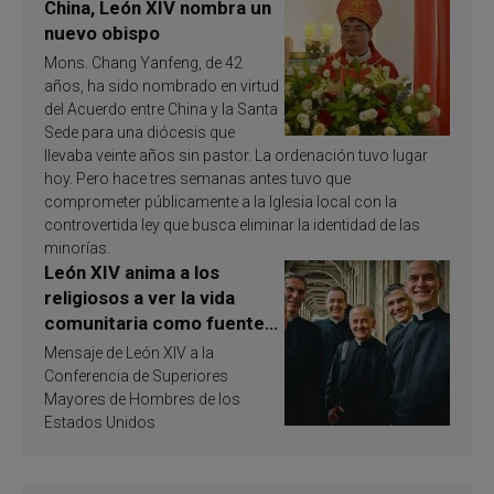
China, León XIV nombra un
nuevo obispo
Mons. Chang Yanfeng, de 42
años, ha sido nombrado en virtud
del Acuerdo entre China y la Santa
Sede para una diócesis que
llevaba veinte años sin pastor. La ordenación tuvo lugar
hoy. Pero hace tres semanas antes tuvo que
comprometer públicamente a la Iglesia local con la
controvertida ley que busca eliminar la identidad de las
minorías.
León XIV anima a los
religiosos a ver la vida
comunitaria como fuente
de inspiración y
Mensaje de León XIV a la
santificación
Conferencia de Superiores
Mayores de Hombres de los
Estados Unidos