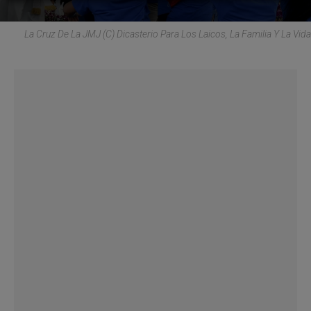
La Cruz De La JMJ (C) Dicasterio Para Los Laicos, La Familia Y La Vida