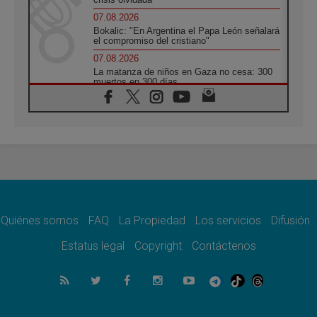
07.08.2026
Bokalic: "En Argentina el Papa León señalará
el compromiso del cristiano"
07.08.2026
La matanza de niños en Gaza no cesa: 300
muertos en 300 días
07.08.2026
Tagle: La guerra desfigura el mundo, solo la
revelación de Dios lo transfigura
07.08.2026
Presentada la Trienal de Arte de las
Universidades Católicas: «Exercises in
Empathy»
07.08.2026
Fortunatus Nwachukwu: la comunicación
como misión al servicio del Evangelio
Quiénes somos
FAQ
La Propiedad
Los servicios
Difusión
07.08.2026
Estatus legal
Copyright
Contáctenos
SIGNIS 2026, dar voz a las religiosas en el
espacio público
07.08.2026
Lanzan un proyecto de empoderamiento
digital para mujeres líderes en África
07.08.2026