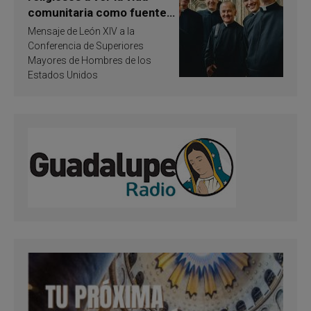
comunitaria como fuente
de inspiración y
Mensaje de León XIV a la
santificación
Conferencia de Superiores
Mayores de Hombres de los
Estados Unidos