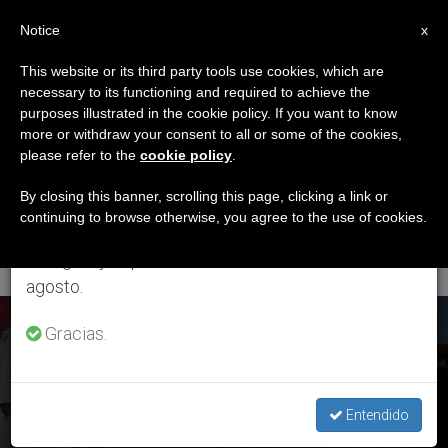
ES
Notice
×
x
Aviso importante
This website or its third party tools use cookies, which are
necessary to its functioning and required to achieve the
Del 27 de julio al 7 de agosto haremos la pausa
ETIQUETA
purposes illustrated in the cookie policy. If you want to know
anual, aprovechando que en el periodo de verano
Posts Tagged
more or withdraw your consent to all or some of the cookies,
please refer to the
cookie policy
.
se generan menos informaciones y también el
‘domingo 22 De
consumo de las mismas disminuye.
By closing this banner, scrolling this page, clicking a link or
continuing to browse otherwise, you agree to the use of cookies.
Noviembre De 2020’
Retomamos el trabajo ordinario de las ediciones
en inglés y español de ZENIT el lunes 10 de
agosto.
Cristo Rey: Paso de los símbolos de la JMJ de panameños a
ÚLTIMAS NOTICIAS
Gracias.
portugueses
Entendido
NOV 17, 2020 15:24
GABRIEL SALES TRIGUERO