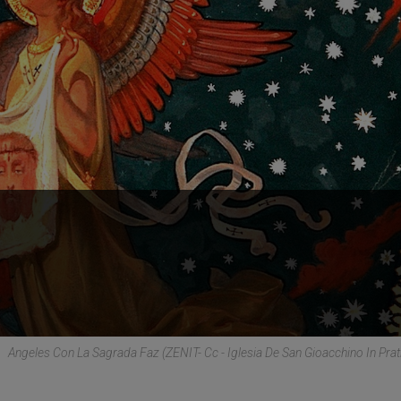
Angeles Con La Sagrada Faz (ZENIT- Cc - Iglesia De San Gioacchino In Prat