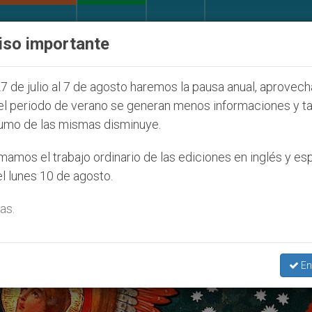
IGLESIA Y MUNDO
DOCUMENTOS
DONATIVOS
iso importante
ón de colonos judíos que afecta a cristianos (y no só
7 de julio al 7 de agosto haremos la pausa anual, aprovec
el periodo de verano se generan menos informaciones y t
umo de las mismas disminuye.
ingo 23 Del Tiempo Ordinario’
amos el trabajo ordinario de las ediciones en inglés y es
l lunes 10 de agosto.
as.
En