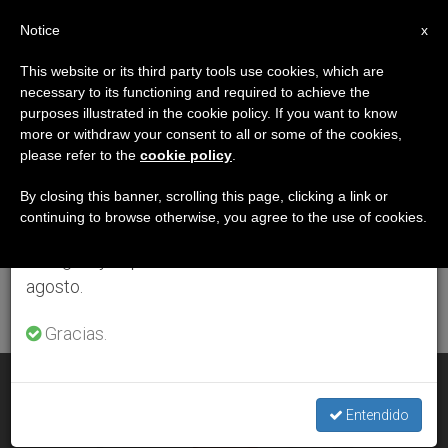
ES
Notice
×
x
Aviso importante
This website or its third party tools use cookies, which are
necessary to its functioning and required to achieve the
Del 27 de julio al 7 de agosto haremos la pausa
ETIQUETA
purposes illustrated in the cookie policy. If you want to know
anual, aprovechando que en el periodo de verano
Posts Tagged
more or withdraw your consent to all or some of the cookies,
please refer to the
cookie policy
.
se generan menos informaciones y también el
‘Eclesiología’
consumo de las mismas disminuye.
By closing this banner, scrolling this page, clicking a link or
continuing to browse otherwise, you agree to the use of cookies.
Retomamos el trabajo ordinario de las ediciones
en inglés y español de ZENIT el lunes 10 de
ÚLTIMAS NOTICIAS
agosto.
Gracias.
Antonio José de Almeida: «La Iglesia en la Amazonía
necesita de ministerios específicos»
Entendido