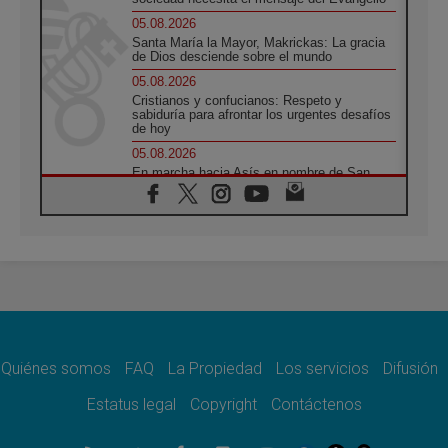
05.08.2026
Santa María la Mayor, Makrickas: La gracia
de Dios desciende sobre el mundo
05.08.2026
Cristianos y confucianos: Respeto y
sabiduría para afrontar los urgentes desafíos
de hoy
05.08.2026
En marcha hacia Asís en nombre de San
Francisco, a la espera de León
05.08.2026
Venezuela, Padre Pagniello: "En medio del
dolor, una Iglesia que no se rinde"
05.08.2026
La Fuerza del "Círculo de Héroes" con el
Papa en la Audiencia General
05.08.2026
Nuncio en Ucrania: Preocupa escuchar a
quienes bendicen la guerra
Quiénes somos
FAQ
La Propiedad
Los servicios
Difusión
05.08.2026
Estatus legal
Copyright
Contáctenos
Ucrania: Ataque masivo en Kyiv durante la
noche
05.08.2026