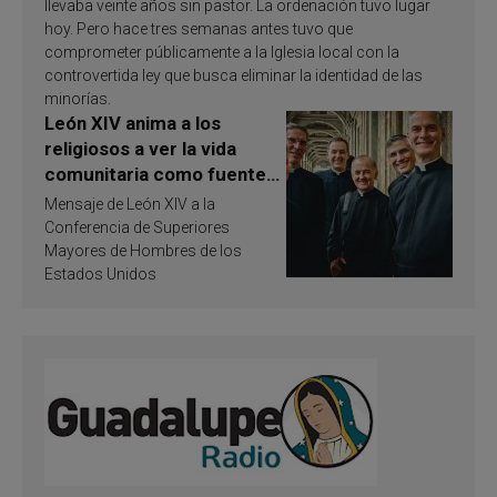
llevaba veinte años sin pastor. La ordenación tuvo lugar
hoy. Pero hace tres semanas antes tuvo que
comprometer públicamente a la Iglesia local con la
controvertida ley que busca eliminar la identidad de las
minorías.
León XIV anima a los
religiosos a ver la vida
comunitaria como fuente
de inspiración y
Mensaje de León XIV a la
santificación
Conferencia de Superiores
Mayores de Hombres de los
Estados Unidos