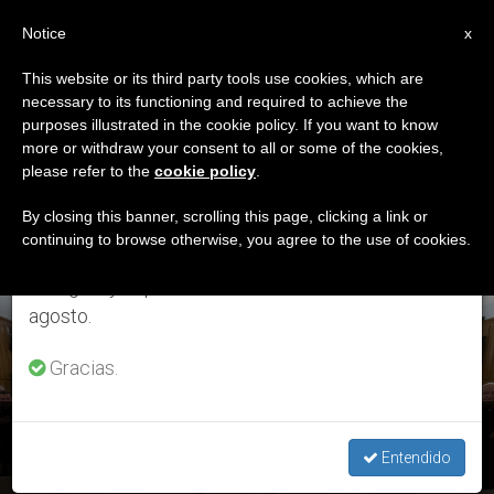
ES
Notice
×
x
Aviso importante
This website or its third party tools use cookies, which are
necessary to its functioning and required to achieve the
Del 27 de julio al 7 de agosto haremos la pausa
ETIQUETA
purposes illustrated in the cookie policy. If you want to know
anual, aprovechando que en el periodo de verano
Posts Tagged
more or withdraw your consent to all or some of the cookies,
please refer to the
cookie policy
.
se generan menos informaciones y también el
‘ejercicios’
consumo de las mismas disminuye.
By closing this banner, scrolling this page, clicking a link or
continuing to browse otherwise, you agree to the use of cookies.
Retomamos el trabajo ordinario de las ediciones
en inglés y español de ZENIT el lunes 10 de
ÚLTIMAS NOTICIAS
agosto.
Gracias.
Concluyen los ejercicios: El Papa agradece al P. Gianni
hacerles entrar "como hizo el Verbo, en lo humano"
Entendido