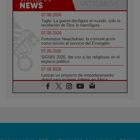
07.08.2026
Tagle: La guerra desfigura el mundo, solo la
revelación de Dios lo transfigura
07.08.2026
Fortunatus Nwachukwu: la comunicación
como misión al servicio del Evangelio
07.08.2026
SIGNIS 2026, dar voz a las religiosas en el
espacio público
07.08.2026
Lanzan un proyecto de empoderamiento
digital para mujeres líderes en África
07.08.2026
Programa oficial del Viaje Apostólico del
Papa León XIV a Francia
07.08.2026
Obispos de Ecuador: El bien de las familias
no admite premuras legislativas
06.08.2026
Cardenal Parolin: La paz comienza con la
empatía al dolor del otro