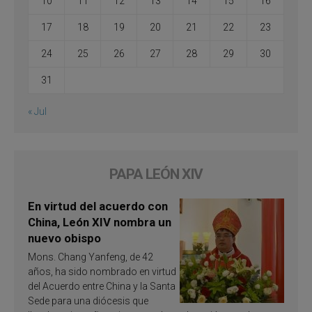
10
11
12
13
14
15
16
17
18
19
20
21
22
23
24
25
26
27
28
29
30
31
« Jul
PAPA LEÓN XIV
En virtud del acuerdo con
China, León XIV nombra un
nuevo obispo
Mons. Chang Yanfeng, de 42
años, ha sido nombrado en virtud
del Acuerdo entre China y la Santa
Sede para una diócesis que