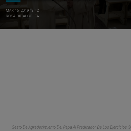
MAR 15, 2019 13:42
ROSA DIE ALCOLEA
Gesto De Agradecimiento Del Papa Al Predicador De Los Ejercicios ©