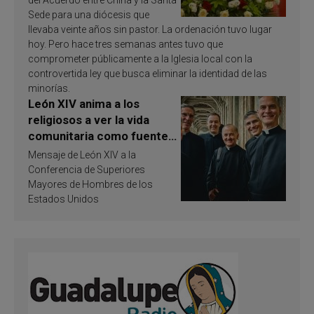
del Acuerdo entre China y la Santa
Sede para una diócesis que
llevaba veinte años sin pastor. La ordenación tuvo lugar
hoy. Pero hace tres semanas antes tuvo que
comprometer públicamente a la Iglesia local con la
controvertida ley que busca eliminar la identidad de las
minorías.
León XIV anima a los
religiosos a ver la vida
comunitaria como fuente
de inspiración y
Mensaje de León XIV a la
santificación
Conferencia de Superiores
Mayores de Hombres de los
Estados Unidos