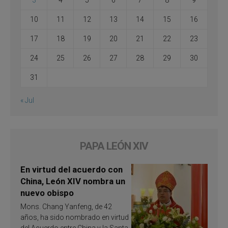
3
4
5
6
7
8
9
10
11
12
13
14
15
16
17
18
19
20
21
22
23
24
25
26
27
28
29
30
31
« Jul
PAPA LEÓN XIV
En virtud del acuerdo con
China, León XIV nombra un
nuevo obispo
Mons. Chang Yanfeng, de 42
años, ha sido nombrado en virtud