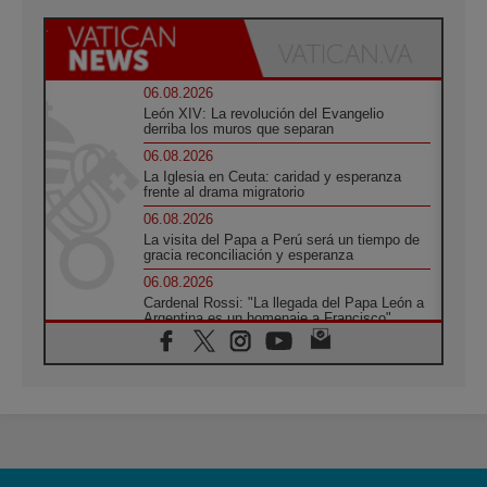
06.08.2026
León XIV: La revolución del Evangelio
derriba los muros que separan
06.08.2026
La Iglesia en Ceuta: caridad y esperanza
frente al drama migratorio
06.08.2026
La visita del Papa a Perú será un tiempo de
gracia reconciliación y esperanza
06.08.2026
Cardenal Rossi: "La llegada del Papa León a
Argentina es un homenaje a Francisco"
06.08.2026
En Asís, León XIV invita a los jóvenes a
«construir la civilización del amor»
05.08.2026
El cardenal Parolin en México: Toda la
sociedad necesita el mensaje del Evangelio
05.08.2026