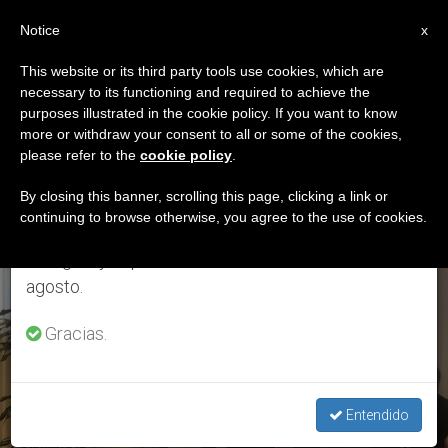
ES
Notice
×
x
Aviso importante
This website or its third party tools use cookies, which are
necessary to its functioning and required to achieve the
Del 27 de julio al 7 de agosto haremos la pausa
ETIQUETA
purposes illustrated in the cookie policy. If you want to know
anual, aprovechando que en el periodo de verano
Posts Tagged ‘El
more or withdraw your consent to all or some of the cookies,
please refer to the
cookie policy
.
se generan menos informaciones y también el
Dueso’
consumo de las mismas disminuye.
By closing this banner, scrolling this page, clicking a link or
continuing to browse otherwise, you agree to the use of cookies.
Retomamos el trabajo ordinario de las ediciones
en inglés y español de ZENIT el lunes 10 de
ÚLTIMAS NOTICIAS
agosto.
Gracias.
Entendido