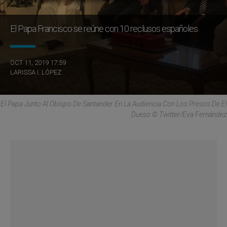
El Papa Francisco se reúne con 10 reclusos españoles
OCT 11, 2019 17:59
LARISSA I. LÓPEZ
El Papa Junto Al Obispo De Santander En La Audiencia Con Los Presos De El
Dueso © Twitter/Eva Fernández