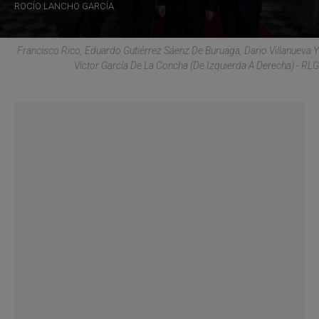
ROCÍO LANCHO GARCÍA
Francisco Rico, Eduardo Gutiérrez Sáenz De Buruaga, Dario Villanueva Y
Víctor García De La Concha (De Izquierda A Derecha) - RLG