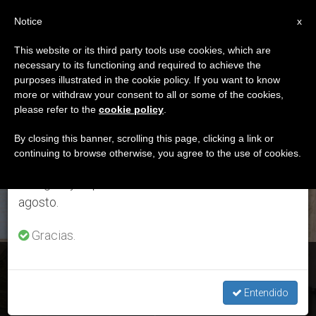
ES
Notice
×
x
Aviso importante
This website or its third party tools use cookies, which are
necessary to its functioning and required to achieve the
Del 27 de julio al 7 de agosto haremos la pausa
ETIQUETA
purposes illustrated in the cookie policy. If you want to know
anual, aprovechando que en el periodo de verano
Posts Tagged ‘El
more or withdraw your consent to all or some of the cookies,
please refer to the
cookie policy
.
se generan menos informaciones y también el
Quijote’
consumo de las mismas disminuye.
By closing this banner, scrolling this page, clicking a link or
continuing to browse otherwise, you agree to the use of cookies.
Retomamos el trabajo ordinario de las ediciones
en inglés y español de ZENIT el lunes 10 de
ÚLTIMAS NOTICIAS
agosto.
Gracias.
Una copia de El Quijote para Francisco
Entendido
MAY 02, 2016 17:15