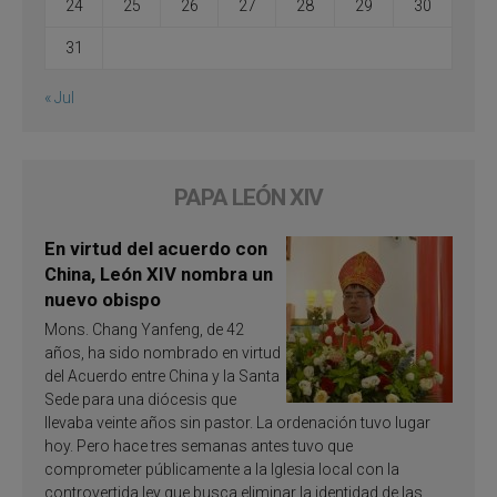
24
25
26
27
28
29
30
31
« Jul
PAPA LEÓN XIV
En virtud del acuerdo con
China, León XIV nombra un
nuevo obispo
Mons. Chang Yanfeng, de 42
años, ha sido nombrado en virtud
del Acuerdo entre China y la Santa
Sede para una diócesis que
llevaba veinte años sin pastor. La ordenación tuvo lugar
hoy. Pero hace tres semanas antes tuvo que
comprometer públicamente a la Iglesia local con la
controvertida ley que busca eliminar la identidad de las