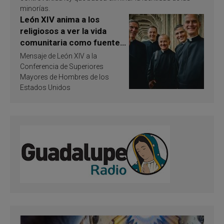
minorías.
León XIV anima a los
religiosos a ver la vida
comunitaria como fuente
de inspiración y
Mensaje de León XIV a la
santificación
Conferencia de Superiores
Mayores de Hombres de los
Estados Unidos