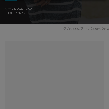
MAY 01, 2020 10:00
JUSTO AZNAR
© Cathopic/Dimitri Conejo Sanz