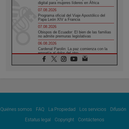
digital para mujeres líderes en África
07.08.2026
Programa oficial del Viaje Apostólico del
Papa León XIV a Francia
07.08.2026
Obispos de Ecuador: El bien de las familias
no admite premuras legislativas
06.08.2026
Cardenal Parolin: La paz comienza con la
empatía al dolor del otro
06.08.2026
Fray Marco Vianelli: Aprender el Evangelio
de la Paz en la Escuela de San Francisco
06.08.2026
La visita del Papa León XIV a Asís en un
minuto
06.08.2026
El agradecimiento de los jóvenes al Papa:
«Hoy nos sentimos Iglesia»
Quiénes somos
FAQ
La Propiedad
Los servicios
Difusión
06.08.2026
Líbano: Reanudan los coloquios en Roma en
Estatus legal
Copyright
Contáctenos
medio de tensiones y ataques en el sur del
país