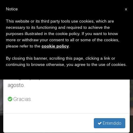
ES
Notice
×
x
Aviso importante
This website or its third party tools use cookies, which are
necessary to its functioning and required to achieve the
Del 27 de julio al 7 de agosto haremos la pausa
ETIQUETA
purposes illustrated in the cookie policy. If you want to know
anual, aprovechando que en el periodo de verano
Posts Tagged
more or withdraw your consent to all or some of the cookies,
please refer to the
cookie policy
.
se generan menos informaciones y también el
‘embirones’
consumo de las mismas disminuye.
By closing this banner, scrolling this page, clicking a link or
continuing to browse otherwise, you agree to the use of cookies.
Retomamos el trabajo ordinario de las ediciones
en inglés y español de ZENIT el lunes 10 de
ÚLTIMAS NOTICIAS
agosto.
Gracias.
Bioética: ¿Cuándo se inicia la vida humana?
Entendido