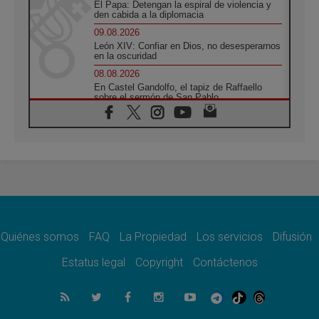
El Papa: Detengan la espiral de violencia y
den cabida a la diplomacia
09.08.2026
León XIV: Confiar en Dios, no desesperarnos
en la oscuridad
08.08.2026
En Castel Gandolfo, el tapiz de Raffaello
sobre el sermón de San Pablo
08.08.2026
En Colombia, «la paz no se compra con una
firma»
08.08.2026
En Venezuela celebraron los 416 años del
Santo Cristo de La Grita
08.08.2026
El Papa: en Santa Ágata contemplamos la
victoria del amor sobre la muerte
Quiénes somos
FAQ
La Propiedad
Los servicios
Difusión
08.08.2026
León XIV visitará el Santuario de la Madre
Estatus legal
Copyright
Contáctenos
del Buen Consejo de Genazzano
07.08.2026
Filipinas: el Vicariato Apostólico de Calapán
se convierte en diócesis