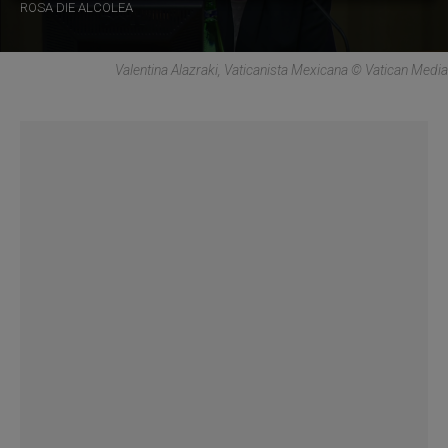
ROSA DIE ALCOLEA
Valentina Alazraki, Vaticanista Mexicana © Vatican Media