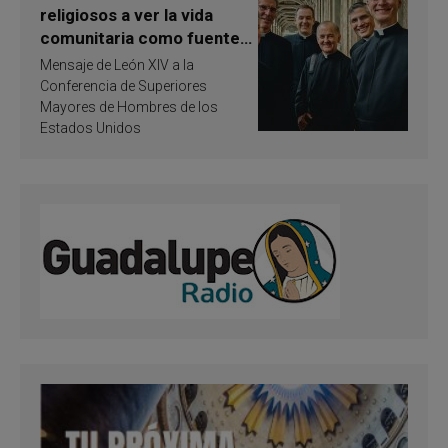
religiosos a ver la vida
comunitaria como fuente
de inspiración y
Mensaje de León XIV a la
santificación
Conferencia de Superiores
Mayores de Hombres de los
Estados Unidos