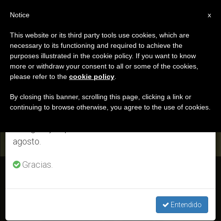
ES
Notice
×
x
Aviso importante
This website or its third party tools use cookies, which are
necessary to its functioning and required to achieve the
Del 27 de julio al 7 de agosto haremos la pausa
ETIQUETA
purposes illustrated in the cookie policy. If you want to know
anual, aprovechando que en el periodo de verano
Posts Tagged
more or withdraw your consent to all or some of the cookies,
please refer to the
cookie policy
.
se generan menos informaciones y también el
‘encubridores’
consumo de las mismas disminuye.
By closing this banner, scrolling this page, clicking a link or
continuing to browse otherwise, you agree to the use of cookies.
Retomamos el trabajo ordinario de las ediciones
en inglés y español de ZENIT el lunes 10 de
ÚLTIMAS NOTICIAS
agosto.
Gracias.
Valentina Alazraki: «Cuanto más encubran, cuanto menos
informen a los medios, más grande será el escándalo»
Entendido
FEB 23, 2019 22:37