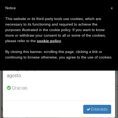
ES
Notice
×
x
Aviso importante
This website or its third party tools use cookies, which are
necessary to its functioning and required to achieve the
Del 27 de julio al 7 de agosto haremos la pausa
ETIQUETA
purposes illustrated in the cookie policy. If you want to know
anual, aprovechando que en el periodo de verano
Posts Tagged ‘Enrique
more or withdraw your consent to all or some of the cookies,
please refer to the
cookie policy
.
se generan menos informaciones y también el
Parravano Marino’
consumo de las mismas disminuye.
By closing this banner, scrolling this page, clicking a link or
continuing to browse otherwise, you agree to the use of cookies.
Retomamos el trabajo ordinario de las ediciones
en inglés y español de ZENIT el lunes 10 de
ÚLTIMAS NOTICIAS
agosto.
Gracias.
Entendido