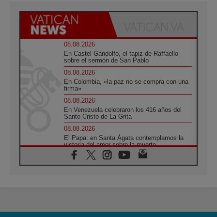
08.08.2026
En Castel Gandolfo, el tapiz de Raffaello
sobre el sermón de San Pablo
08.08.2026
En Colombia, «la paz no se compra con una
firma»
08.08.2026
En Venezuela celebraron los 416 años del
Santo Cristo de La Grita
08.08.2026
El Papa: en Santa Ágata contemplamos la
victoria del amor sobre la muerte
08.08.2026
León XIV visitará el Santuario de la Madre
del Buen Consejo de Genazzano
07.08.2026
Filipinas: el Vicariato Apostólico de Calapán
se convierte en diócesis
07.08.2026