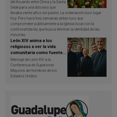
del Acuerdo entre China y la Santa
Sede para una diócesis que
llevaba veinte años sin pastor. La ordenación tuvo lugar
hoy. Pero hace tres semanas antes tuvo que
comprometer públicamente a la Iglesia local con la
controvertida ley que busca eliminar la identidad de las
minorías.
León XIV anima a los
religiosos a ver la vida
comunitaria como fuente
de inspiración y
Mensaje de León XIV a la
santificación
Conferencia de Superiores
Mayores de Hombres de los
Estados Unidos