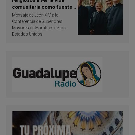
comunitaria como fuente
de inspiración y
Mensaje de León XIV a la
santificación
Conferencia de Superiores
Mayores de Hombres de los
Estados Unidos