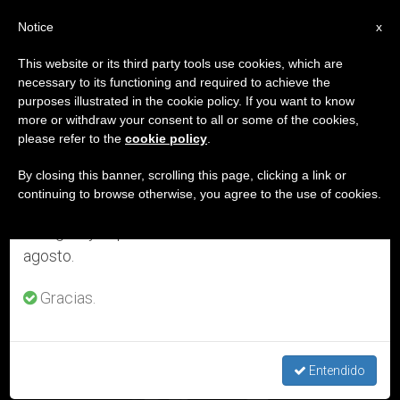
ES
Notice
×
x
Aviso importante
This website or its third party tools use cookies, which are
necessary to its functioning and required to achieve the
Del 27 de julio al 7 de agosto haremos la pausa
ETIQUETA
purposes illustrated in the cookie policy. If you want to know
anual, aprovechando que en el periodo de verano
Posts Tagged ‘Enrique
more or withdraw your consent to all or some of the cookies,
please refer to the
cookie policy
.
se generan menos informaciones y también el
Shaw’
consumo de las mismas disminuye.
By closing this banner, scrolling this page, clicking a link or
continuing to browse otherwise, you agree to the use of cookies.
Retomamos el trabajo ordinario de las ediciones
en inglés y español de ZENIT el lunes 10 de
ÚLTIMAS NOTICIAS
agosto.
España: UNIAPAC presentará iniciativas empresariales de
Gracias.
éxito gestionadas con principios cristianos
Entendido
NOV 20, 2015 11:05
IVÁN DE VARGAS