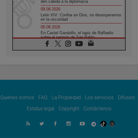
den cabida a la diplomacia
09.08.2026
León XIV: Confiar en Dios, no desesperarnos
en la oscuridad
08.08.2026
En Castel Gandolfo, el tapiz de Raffaello
sobre el sermón de San Pablo
08.08.2026
En Colombia, «la paz no se compra con una
firma»
08.08.2026
En Venezuela celebraron los 416 años del
Santo Cristo de La Grita
08.08.2026
El Papa: en Santa Ágata contemplamos la
victoria del amor sobre la muerte
Quiénes somos
FAQ
La Propiedad
Los servicios
Difusión
08.08.2026
León XIV visitará el Santuario de la Madre
Estatus legal
Copyright
Contáctenos
del Buen Consejo de Genazzano
07.08.2026
Filipinas: el Vicariato Apostólico de Calapán
se convierte en diócesis
07.08.2026