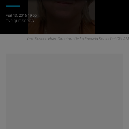
FEB 13, 2016 19:55
ENRIQUE SOROS
Dra. Susana Nuin, Directora De La Escuela Social Del CELAM