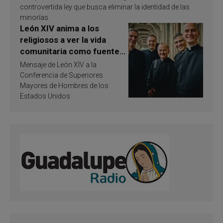
controvertida ley que busca eliminar la identidad de las
minorías.
León XIV anima a los
religiosos a ver la vida
comunitaria como fuente
de inspiración y
Mensaje de León XIV a la
santificación
Conferencia de Superiores
Mayores de Hombres de los
Estados Unidos