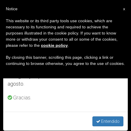
ES
Notice
×
x
Aviso importante
This website or its third party tools use cookies, which are
necessary to its functioning and required to achieve the
Del 27 de julio al 7 de agosto haremos la pausa
ETIQUETA
purposes illustrated in the cookie policy. If you want to know
anual, aprovechando que en el periodo de verano
Posts Tagged ‘escuela
more or withdraw your consent to all or some of the cookies,
please refer to the
cookie policy
.
se generan menos informaciones y también el
Social’
consumo de las mismas disminuye.
By closing this banner, scrolling this page, clicking a link or
continuing to browse otherwise, you agree to the use of cookies.
Retomamos el trabajo ordinario de las ediciones
en inglés y español de ZENIT el lunes 10 de
ÚLTIMAS NOTICIAS
agosto.
Gracias.
La Escuela Social del CELAM ofrece nuevas propuestas
Entendido
formativas