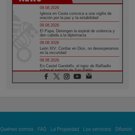
09.08.2026
Iglesia en Ceuta convoca a una vigilia de
oración por la paz y la estabilidad
09.08.2026
El Papa: Detengan la espiral de violencia y
den cabida a la diplomacia
09.08.2026
León XIV: Confiar en Dios, no desesperarnos
en la oscuridad
08.08.2026
En Castel Gandolfo, el tapiz de Raffaello
sobre el sermón de San Pablo
08.08.2026
En Colombia, «la paz no se compra con una
firma»
08.08.2026
En Venezuela celebraron los 416 años del
Santo Cristo de La Grita
08.08.2026
El Papa: en Santa Ágata contemplamos la
victoria del amor sobre la muerte
Quiénes somos
FAQ
La Propiedad
Los servicios
Difusión
08.08.2026