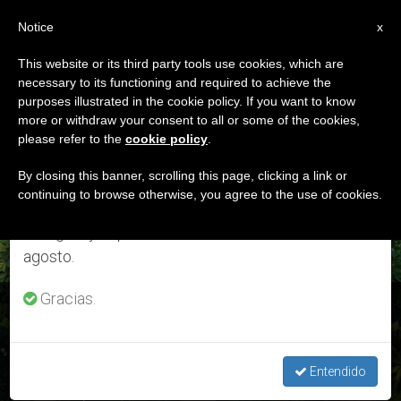
ES
Notice
×
x
Aviso importante
This website or its third party tools use cookies, which are
necessary to its functioning and required to achieve the
Del 27 de julio al 7 de agosto haremos la pausa
ETIQUETA
purposes illustrated in the cookie policy. If you want to know
anual, aprovechando que en el periodo de verano
Posts Tagged
more or withdraw your consent to all or some of the cookies,
please refer to the
cookie policy
.
se generan menos informaciones y también el
‘estrasburgo’
consumo de las mismas disminuye.
By closing this banner, scrolling this page, clicking a link or
continuing to browse otherwise, you agree to the use of cookies.
Retomamos el trabajo ordinario de las ediciones
en inglés y español de ZENIT el lunes 10 de
ÚLTIMAS NOTICIAS
agosto.
Gracias.
Portugal: 6 jóvenes presentan demanda climática contra 33
países de Europa
Entendido
SEP 10, 2020 17:56