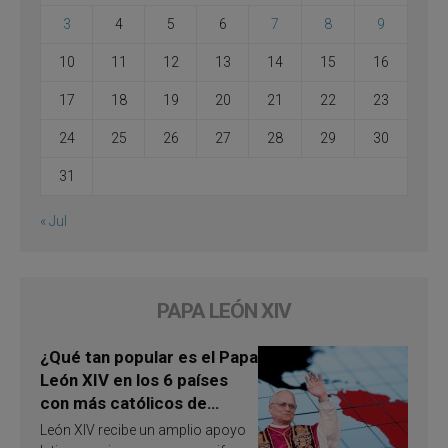
3
4
5
6
7
8
9
10
11
12
13
14
15
16
17
18
19
20
21
22
23
24
25
26
27
28
29
30
31
« Jul
PAPA LEÓN XIV
¿Qué tan popular es el Papa
León XIV en los 6 países
con más católicos de
América Latina en 2026?
León XIV recibe un amplio apoyo