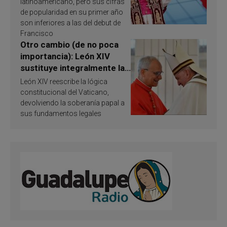
Publican resultados de
latinoamericano, pero sus cifras
investigación
de popularidad en su primer año
son inferiores a las del debut de
Francisco
Otro cambio (de no poca
importancia): León XIV
sustituye integralmente la
ley vaticana de Papa
León XIV reescribe la lógica
Francisco
constitucional del Vaticano,
devolviendo la soberanía papal a
sus fundamentos legales