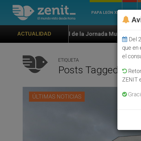
PAPA LEÓN XIV
ROMA
Av
oficial de la Jornada Mundial de la Juventud Seúl 202
ACTUALIDAD
Del 2
que en 
el cons
ETIQUETA
Posts Tagged ‘euta
Retom
ZENIT e
Graci
ÚLTIMAS NOTICIAS