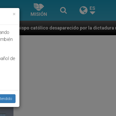
ES
×
MISIÓN
co desaparecido por la dictadura nicaragüense
hando
ambién
pañol de
tendido