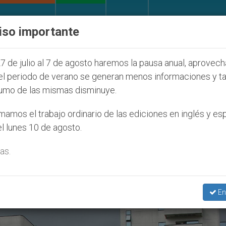
IGLESIA Y MUNDO
DOCUMENTOS
DONATIVOS
iso importante
7
ONU se pronuncia ante caso de obispo católi
7 de julio al 7 de agosto haremos la pausa anual, aprovec
el periodo de verano se generan menos informaciones y t
umo de las mismas disminuye.
nasia Pasiva’
amos el trabajo ordinario de las ediciones en inglés y es
l lunes 10 de agosto.
as.
En