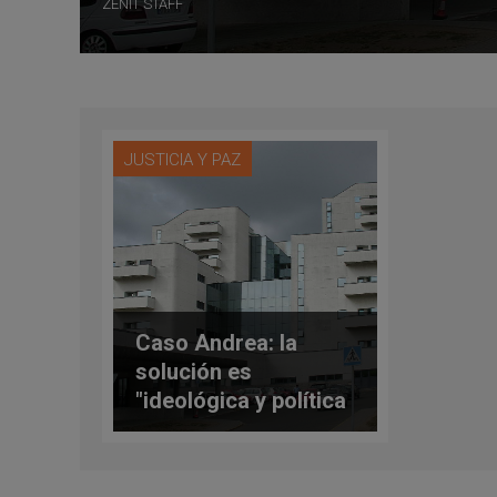
ZENIT STAFF
JUSTICIA Y PAZ
Caso Andrea: la
solución es
"ideológica y política
más que médica y
ética”