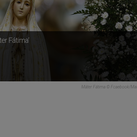
er Fátima’
Máter Fátima © Fcaebook/mat