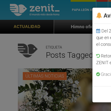
PAPA LEÓN XIV
ROMA
Av
Himno oficial de la Jornada Mundial de la
ACTUALIDAD
Del 2
que en 
el cons
ETIQUETA
Posts Tagged ‘fran
Retom
ZENIT e
Graci
ÚLTIMAS NOTICIAS