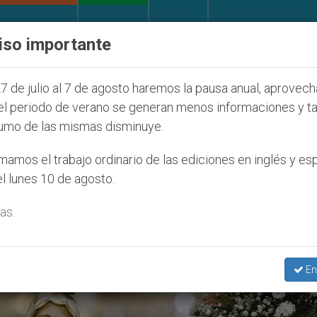
IGLESIA Y MUNDO
DOCUMENTOS
DONATIVOS
iso importante
 Juventud Seúl 2027
ONU se pronuncia ante caso
7 de julio al 7 de agosto haremos la pausa anual, aprovec
el periodo de verano se generan menos informaciones y t
umo de las mismas disminuye.
cisco Marto’
amos el trabajo ordinario de las ediciones en inglés y es
l lunes 10 de agosto.
as.
En