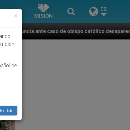
ES
×
MISIÓN
 de obispo católico desaparecido por la dictadura n
hando
ambién
pañol de
tendido