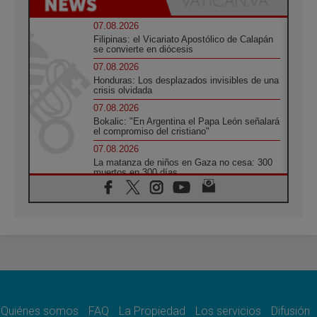
07.08.2026
Filipinas: el Vicariato Apostólico de Calapán
se convierte en diócesis
07.08.2026
Honduras: Los desplazados invisibles de una
crisis olvidada
07.08.2026
Bokalic: "En Argentina el Papa León señalará
el compromiso del cristiano"
07.08.2026
La matanza de niños en Gaza no cesa: 300
muertos en 300 días
07.08.2026
Tagle: La guerra desfigura el mundo, solo la
revelación de Dios lo transfigura
07.08.2026
Presentada la Trienal de Arte de las
Universidades Católicas: «Exercises in
Empathy»
07.08.2026
Fortunatus Nwachukwu: la comunicación
como misión al servicio del Evangelio
Quiénes somos
FAQ
La Propiedad
Los servicios
Difusión