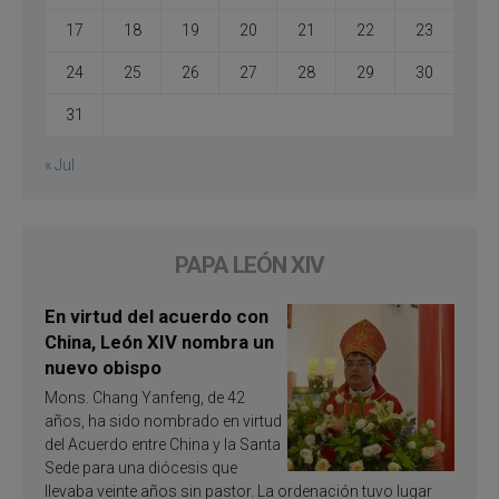
17
18
19
20
21
22
23
24
25
26
27
28
29
30
31
« Jul
PAPA LEÓN XIV
En virtud del acuerdo con
China, León XIV nombra un
nuevo obispo
Mons. Chang Yanfeng, de 42
años, ha sido nombrado en virtud
del Acuerdo entre China y la Santa
Sede para una diócesis que
llevaba veinte años sin pastor. La ordenación tuvo lugar