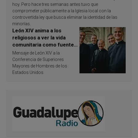
hoy. Pero hace tres semanas antes tuvo que
comprometer públicamente a la Iglesia local con la
controvertida ley que busca eliminar la identidad de las
minorías.
León XIV anima a los
religiosos a ver la vida
comunitaria como fuente
de inspiración y
Mensaje de León XIV a la
santificación
Conferencia de Superiores
Mayores de Hombres de los
Estados Unidos