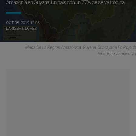
Amazonía en Guyana: Un país con un 77% de selva tropical
OCT 08, 2019 12:08
LARISSA I. LÓPEZ
Mapa De La Región Amazónica. Guyana, Subrayada En Rojo ©
Sinodoamazonico.va