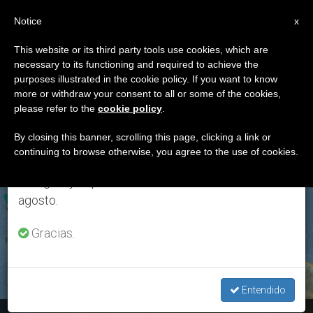
ES
Notice
×
x
Aviso importante
This website or its third party tools use cookies, which are
necessary to its functioning and required to achieve the
Del 27 de julio al 7 de agosto haremos la pausa
ETIQUETA
purposes illustrated in the cookie policy. If you want to know
anual, aprovechando que en el periodo de verano
Posts Tagged
more or withdraw your consent to all or some of the cookies,
please refer to the
cookie policy
.
se generan menos informaciones y también el
‘hinduistas’
consumo de las mismas disminuye.
By closing this banner, scrolling this page, clicking a link or
continuing to browse otherwise, you agree to the use of cookies.
Retomamos el trabajo ordinario de las ediciones
en inglés y español de ZENIT el lunes 10 de
ÚLTIMAS NOTICIAS
agosto.
Gracias.
Entendido