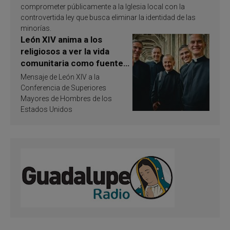
comprometer públicamente a la Iglesia local con la
controvertida ley que busca eliminar la identidad de las
minorías.
León XIV anima a los
religiosos a ver la vida
comunitaria como fuente
de inspiración y
Mensaje de León XIV a la
santificación
Conferencia de Superiores
Mayores de Hombres de los
Estados Unidos