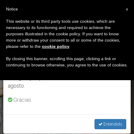
ES
Notice
×
x
Aviso importante
This website or its third party tools use cookies, which are
necessary to its functioning and required to achieve the
Del 27 de julio al 7 de agosto haremos la pausa
ETIQUETA
purposes illustrated in the cookie policy. If you want to know
anual, aprovechando que en el periodo de verano
Posts Tagged
more or withdraw your consent to all or some of the cookies,
please refer to the
cookie policy
.
se generan menos informaciones y también el
‘Houston’
consumo de las mismas disminuye.
By closing this banner, scrolling this page, clicking a link or
continuing to browse otherwise, you agree to the use of cookies.
Retomamos el trabajo ordinario de las ediciones
en inglés y español de ZENIT el lunes 10 de
ÚLTIMAS NOTICIAS
agosto.
Gracias.
Entendido