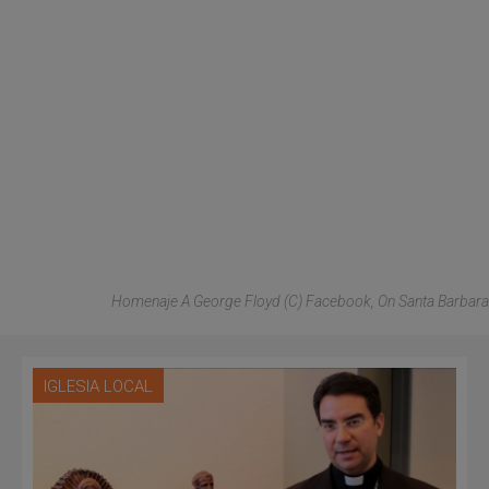
Homenaje A George Floyd (C) Facebook, On Santa Barbara
IGLESIA LOCAL