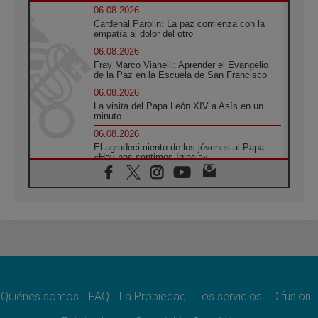
06.08.2026
Cardenal Parolin: La paz comienza con la
empatía al dolor del otro
06.08.2026
Fray Marco Vianelli: Aprender el Evangelio
de la Paz en la Escuela de San Francisco
06.08.2026
La visita del Papa León XIV a Asís en un
minuto
06.08.2026
El agradecimiento de los jóvenes al Papa:
«Hoy nos sentimos Iglesia»
06.08.2026
Líbano: Reanudan los coloquios en Roma en
medio de tensiones y ataques en el sur del
país
06.08.2026
Hiroshima y Nagasaki, 81 años después.
Comienzan "Diez Días Oración por la Paz"
06.08.2026
Pizzaballa en Asís: los cristianos quieren
paz
Quiénes somos
FAQ
La Propiedad
Los servicios
Difusión
06.08.2026