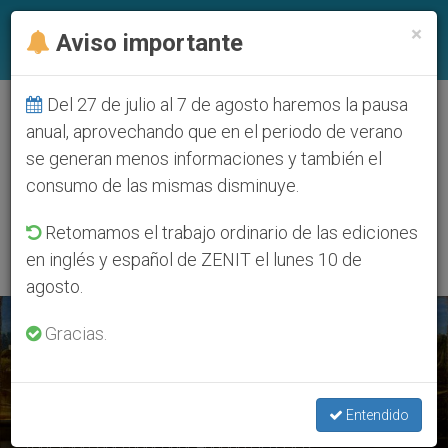
ES
×
Aviso importante
Del 27 de julio al 7 de agosto haremos la pausa
ETIQUETA
anual, aprovechando que en el periodo de verano
Posts Tagged ‘I
se generan menos informaciones y también el
Domingo De
consumo de las mismas disminuye.
Cuaresma’
Retomamos el trabajo ordinario de las ediciones
en inglés y español de ZENIT el lunes 10 de
agosto.
ÚLTIMAS NOTICIAS
Gracias.
Entendido
'Tentación', por monseñor Enrique Díaz Díaz