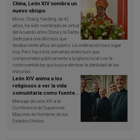
China, León XIV nombra un
nuevo obispo
Mons. Chang Yanfeng, de 42
años, ha sido nombrado en virtud
del Acuerdo entre China y la Santa
Sede para una diócesis que
llevaba veinte años sin pastor. La ordenación tuvo lugar
hoy. Pero hace tres semanas antes tuvo que
comprometer públicamente a la Iglesia local con la
controvertida ley que busca eliminar la identidad de las
minorías.
León XIV anima a los
religiosos a ver la vida
comunitaria como fuente
de inspiración y
Mensaje de León XIV a la
santificación
Conferencia de Superiores
Mayores de Hombres de los
Estados Unidos