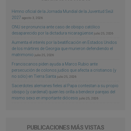
Himno oficial de la Jornada Mundial de la Juventud Seúl
2027
agosto 3, 2026
ONU se pronuncia ante caso de obispo católico
desaparecido por la dictadura nicaragüense
julio 25, 2026
Aumenta el interés por la beatificación en Estados Unidos
de los mártires de Georgia que murieron defendiendo el
matrimonio
julio 25, 2026
Franciscanos piden ayuda a Marco Rubio ante
persecución de colonos judíos que afecta a cristianos (y
no sólo) en Tierra Santa
julio 25, 2026
Sacerdotes alemanes fieles al Papa contestan a su propio
obispo (y cardenal) quien les orilla a bendecir parejas del
mismo sexo en importante diócesis
julio 25, 2026
PUBLICACIONES MÁS VISTAS