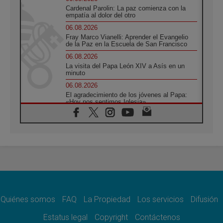
Cardenal Parolin: La paz comienza con la
empatía al dolor del otro
06.08.2026
Fray Marco Vianelli: Aprender el Evangelio
de la Paz en la Escuela de San Francisco
06.08.2026
La visita del Papa León XIV a Asís en un
minuto
06.08.2026
El agradecimiento de los jóvenes al Papa:
«Hoy nos sentimos Iglesia»
06.08.2026
Líbano: Reanudan los coloquios en Roma en
medio de tensiones y ataques en el sur del
país
06.08.2026
Hiroshima y Nagasaki, 81 años después.
Comienzan "Diez Días Oración por la Paz"
06.08.2026
Pizzaballa en Asís: los cristianos quieren
paz
Quiénes somos
FAQ
La Propiedad
Los servicios
Difusión
06.08.2026
Estatus legal
Copyright
Contáctenos
Sturla: La visita de León XIV será una buena