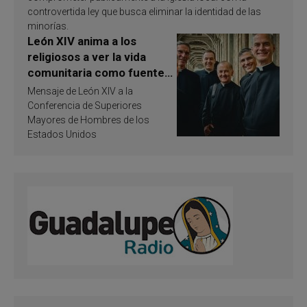
controvertida ley que busca eliminar la identidad de las
minorías.
León XIV anima a los
religiosos a ver la vida
comunitaria como fuente
de inspiración y
Mensaje de León XIV a la
santificación
Conferencia de Superiores
Mayores de Hombres de los
Estados Unidos