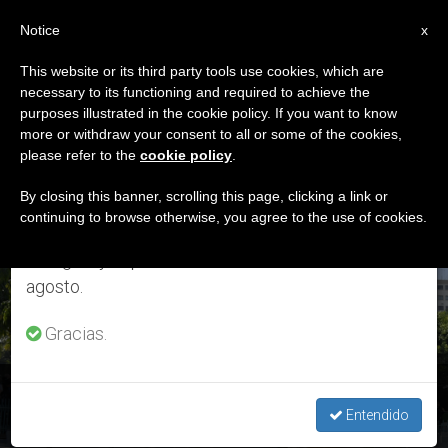
ES
Notice
×
x
Aviso importante
This website or its third party tools use cookies, which are
necessary to its functioning and required to achieve the
Del 27 de julio al 7 de agosto haremos la pausa
ETIQUETA
purposes illustrated in the cookie policy. If you want to know
anual, aprovechando que en el periodo de verano
Posts Tagged ‘iglesia
more or withdraw your consent to all or some of the cookies,
please refer to the
cookie policy
.
se generan menos informaciones y también el
Del Santo Rosario’
consumo de las mismas disminuye.
By closing this banner, scrolling this page, clicking a link or
continuing to browse otherwise, you agree to the use of cookies.
Retomamos el trabajo ordinario de las ediciones
en inglés y español de ZENIT el lunes 10 de
ÚLTIMAS NOTICIAS
agosto.
Gracias.
Bangladesh: Francisco visita el cementerio y la antigua
Iglesia del Rosario
Entendido