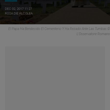
DEC 02, 2017 11:27
ROSA DIE ALCOLEA
El Papa Ha Bendecido El Cementerio Y Ha Rezado Ante Las Tumbas ©
L'Osservatore Romano