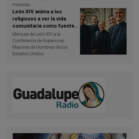
minorías.
León XIV anima a los
religiosos a ver la vida
comunitaria como fuente
de inspiración y
Mensaje de León XIV a la
santificación
Conferencia de Superiores
Mayores de Hombres de los
Estados Unidos