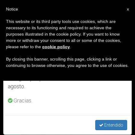
ES
Notice
×
x
Aviso importante
This website or its third party tools use cookies, which are
necessary to its functioning and required to achieve the
Del 27 de julio al 7 de agosto haremos la pausa
ETIQUETA
purposes illustrated in the cookie policy. If you want to know
anual, aprovechando que en el periodo de verano
Posts Tagged ‘iglesia
more or withdraw your consent to all or some of the cookies,
please refer to the
cookie policy
.
se generan menos informaciones y también el
Latinoamericana’
consumo de las mismas disminuye.
By closing this banner, scrolling this page, clicking a link or
continuing to browse otherwise, you agree to the use of cookies.
Retomamos el trabajo ordinario de las ediciones
en inglés y español de ZENIT el lunes 10 de
ÚLTIMAS NOTICIAS
agosto.
Gracias.
Iglesia latinoamericana
Entendido