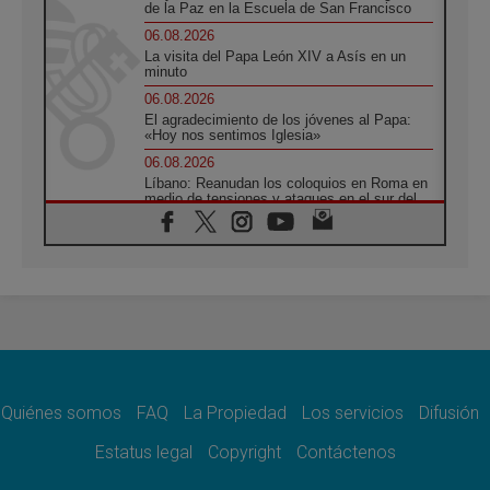
de la Paz en la Escuela de San Francisco
06.08.2026
La visita del Papa León XIV a Asís en un
minuto
06.08.2026
El agradecimiento de los jóvenes al Papa:
«Hoy nos sentimos Iglesia»
06.08.2026
Líbano: Reanudan los coloquios en Roma en
medio de tensiones y ataques en el sur del
país
06.08.2026
Hiroshima y Nagasaki, 81 años después.
Comienzan "Diez Días Oración por la Paz"
06.08.2026
Pizzaballa en Asís: los cristianos quieren
paz
06.08.2026
Sturla: La visita de León XIV será una buena
noticia para todo el Uruguay
Quiénes somos
FAQ
La Propiedad
Los servicios
Difusión
06.08.2026
Estatus legal
Copyright
Contáctenos
León XIV: La revolución del Evangelio
derriba los muros que separan