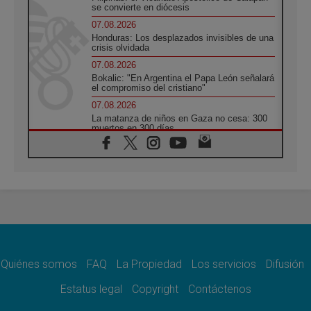
se convierte en diócesis
07.08.2026
Honduras: Los desplazados invisibles de una
crisis olvidada
07.08.2026
Bokalic: "En Argentina el Papa León señalará
el compromiso del cristiano"
07.08.2026
La matanza de niños en Gaza no cesa: 300
muertos en 300 días
07.08.2026
Tagle: La guerra desfigura el mundo, solo la
revelación de Dios lo transfigura
07.08.2026
Presentada la Trienal de Arte de las
Universidades Católicas: «Exercises in
Empathy»
07.08.2026
Fortunatus Nwachukwu: la comunicación
como misión al servicio del Evangelio
Quiénes somos
FAQ
La Propiedad
Los servicios
Difusión
07.08.2026
Estatus legal
Copyright
Contáctenos
SIGNIS 2026, dar voz a las religiosas en el
espacio público