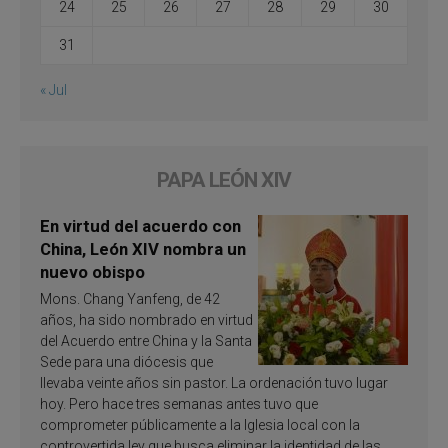
24
25
26
27
28
29
30
31
« Jul
PAPA LEÓN XIV
En virtud del acuerdo con
China, León XIV nombra un
nuevo obispo
Mons. Chang Yanfeng, de 42
años, ha sido nombrado en virtud
del Acuerdo entre China y la Santa
Sede para una diócesis que
llevaba veinte años sin pastor. La ordenación tuvo lugar
hoy. Pero hace tres semanas antes tuvo que
comprometer públicamente a la Iglesia local con la
controvertida ley que busca eliminar la identidad de las