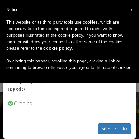
ES
Notice
×
x
Aviso importante
This website or its third party tools use cookies, which are
necessary to its functioning and required to achieve the
Del 27 de julio al 7 de agosto haremos la pausa
ETIQUETA
purposes illustrated in the cookie policy. If you want to know
anual, aprovechando que en el periodo de verano
Posts Tagged ‘Ignacio
more or withdraw your consent to all or some of the cookies,
please refer to the
cookie policy
.
se generan menos informaciones y también el
Ellacuría
consumo de las mismas disminuye.
By closing this banner, scrolling this page, clicking a link or
continuing to browse otherwise, you agree to the use of cookies.
Beascoechea’
Retomamos el trabajo ordinario de las ediciones
en inglés y español de ZENIT el lunes 10 de
agosto.
ÚLTIMAS NOTICIAS
Gracias.
Comienza el juicio de los asesinatos de los jesuitas
Entendido
españoles en El Salvador