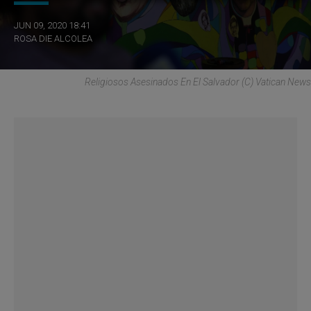
JUN 09, 2020 18:41
ROSA DIE ALCOLEA
Religiosos Asesinados En El Salvador (C) Vatican News