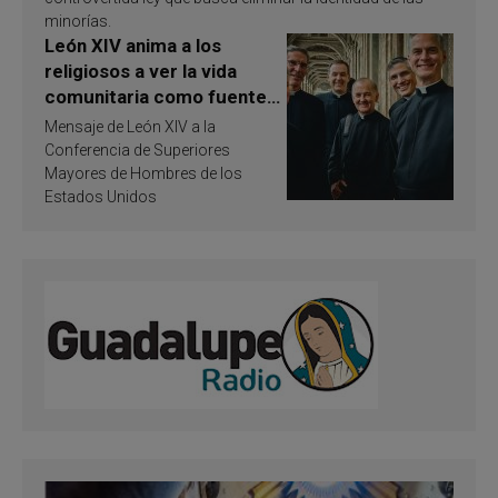
minorías.
León XIV anima a los
religiosos a ver la vida
comunitaria como fuente
de inspiración y
Mensaje de León XIV a la
santificación
Conferencia de Superiores
Mayores de Hombres de los
Estados Unidos