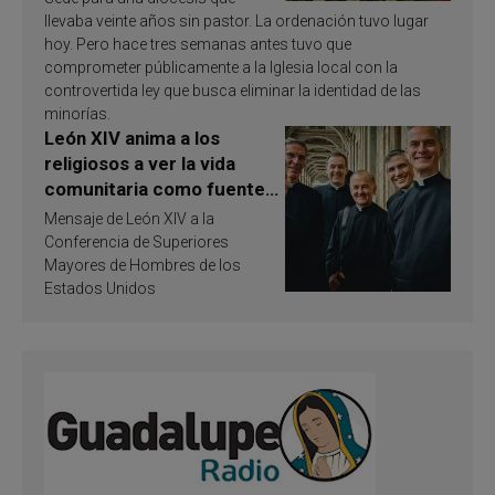
llevaba veinte años sin pastor. La ordenación tuvo lugar
hoy. Pero hace tres semanas antes tuvo que
comprometer públicamente a la Iglesia local con la
controvertida ley que busca eliminar la identidad de las
minorías.
León XIV anima a los
religiosos a ver la vida
comunitaria como fuente
de inspiración y
Mensaje de León XIV a la
santificación
Conferencia de Superiores
Mayores de Hombres de los
Estados Unidos