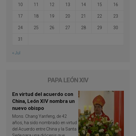
10
11
12
13
14
15
16
17
18
19
20
21
22
23
24
25
26
27
28
29
30
31
« Jul
PAPA LEÓN XIV
En virtud del acuerdo con
China, León XIV nombra un
nuevo obispo
Mons. Chang Yanfeng, de 42
años, ha sido nombrado en virtud
del Acuerdo entre China y la Santa
Sede para una diócesis que