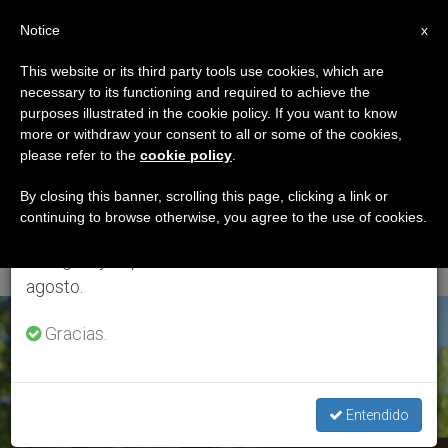
ES
Notice
×
x
Aviso importante
This website or its third party tools use cookies, which are
necessary to its functioning and required to achieve the
Del 27 de julio al 7 de agosto haremos la pausa
ETIQUETA
purposes illustrated in the cookie policy. If you want to know
anual, aprovechando que en el periodo de verano
Posts Tagged ‘II
more or withdraw your consent to all or some of the cookies,
please refer to the
cookie policy
.
se generan menos informaciones y también el
Domingo De
consumo de las mismas disminuye.
By closing this banner, scrolling this page, clicking a link or
continuing to browse otherwise, you agree to the use of cookies.
Cuaresma’
Retomamos el trabajo ordinario de las ediciones
en inglés y español de ZENIT el lunes 10 de
agosto.
ÚLTIMAS NOTICIAS
Gracias.
Entendido