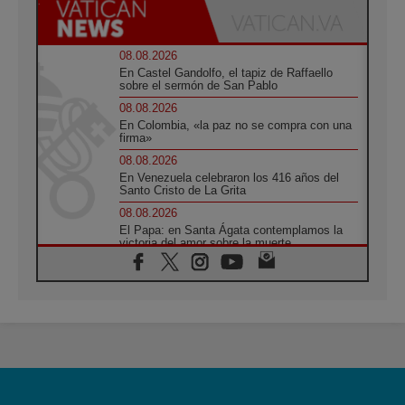
08.08.2026
En Castel Gandolfo, el tapiz de Raffaello
sobre el sermón de San Pablo
08.08.2026
En Colombia, «la paz no se compra con una
firma»
08.08.2026
En Venezuela celebraron los 416 años del
Santo Cristo de La Grita
08.08.2026
El Papa: en Santa Ágata contemplamos la
victoria del amor sobre la muerte
08.08.2026
León XIV visitará el Santuario de la Madre
del Buen Consejo de Genazzano
07.08.2026
Filipinas: el Vicariato Apostólico de Calapán
se convierte en diócesis
07.08.2026
Honduras: Los desplazados invisibles de una
crisis olvidada