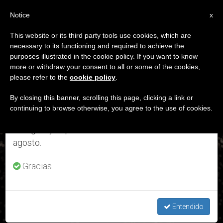
ES
Notice
×
x
Aviso importante
This website or its third party tools use cookies, which are
necessary to its functioning and required to achieve the
Del 27 de julio al 7 de agosto haremos la pausa
ETIQUETA
purposes illustrated in the cookie policy. If you want to know
anual, aprovechando que en el periodo de verano
Posts Tagged ‘Imagen
more or withdraw your consent to all or some of the cookies,
please refer to the
cookie policy
.
se generan menos informaciones y también el
De Nuestra Señora’
consumo de las mismas disminuye.
By closing this banner, scrolling this page, clicking a link or
continuing to browse otherwise, you agree to the use of cookies.
Retomamos el trabajo ordinario de las ediciones
en inglés y español de ZENIT el lunes 10 de
ÚLTIMAS NOTICIAS
agosto.
Fátima: Por primera vez, el santuario celebra la fiesta de la
Gracias.
Virgen sin peregrinos
Entendido
MAY 12, 2020 18:30
ROSA DIE ALCOLEA