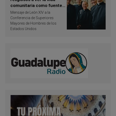
comunitaria como fuente
de inspiración y
Mensaje de León XIV a la
santificación
Conferencia de Superiores
Mayores de Hombres de los
Estados Unidos