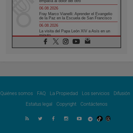
empatía al dolor del otro
06.08.2026
Fray Marco Vianelli: Aprender el Evangelio
de la Paz en la Escuela de San Francisco
06.08.2026
La visita del Papa León XIV a Asís en un
minuto
06.08.2026
El agradecimiento de los jóvenes al Papa:
«Hoy nos sentimos Iglesia»
06.08.2026
Líbano: Reanudan los coloquios en Roma en
medio de tensiones y ataques en el sur del
país
06.08.2026
Hiroshima y Nagasaki, 81 años después.
Comienzan "Diez Días Oración por la Paz"
Quiénes somos
FAQ
La Propiedad
Los servicios
Difusión
06.08.2026
Estatus legal
Copyright
Contáctenos
Pizzaballa en Asís: los cristianos quieren
paz
06.08.2026
Sturla: La visita de León XIV será una buena
noticia para todo el Uruguay
06.08.2026