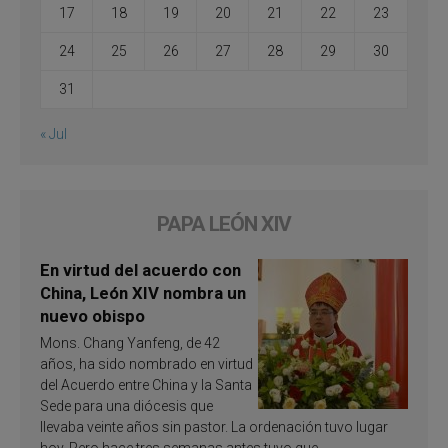
17
18
19
20
21
22
23
24
25
26
27
28
29
30
31
« Jul
PAPA LEÓN XIV
En virtud del acuerdo con
China, León XIV nombra un
nuevo obispo
Mons. Chang Yanfeng, de 42
años, ha sido nombrado en virtud
del Acuerdo entre China y la Santa
Sede para una diócesis que
llevaba veinte años sin pastor. La ordenación tuvo lugar
hoy. Pero hace tres semanas antes tuvo que