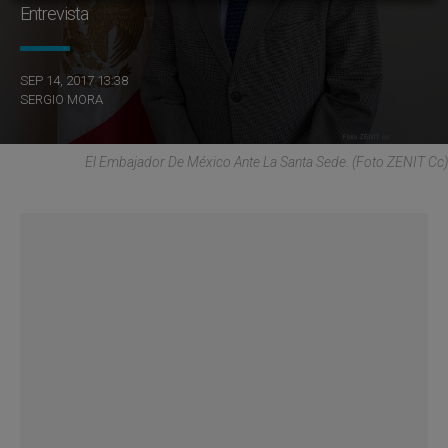
Entrevista
SEP 14, 2017 13:38
SERGIO MORA
El Embajador De México Ante La Santa Sede. (Foto ZENIT Cc)