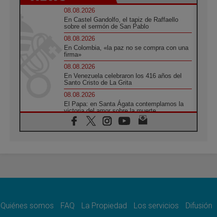
08.08.2026
En Castel Gandolfo, el tapiz de Raffaello
sobre el sermón de San Pablo
08.08.2026
En Colombia, «la paz no se compra con una
firma»
08.08.2026
En Venezuela celebraron los 416 años del
Santo Cristo de La Grita
08.08.2026
El Papa: en Santa Ágata contemplamos la
victoria del amor sobre la muerte
08.08.2026
León XIV visitará el Santuario de la Madre
del Buen Consejo de Genazzano
07.08.2026
Filipinas: el Vicariato Apostólico de Calapán
se convierte en diócesis
07.08.2026
Honduras: Los desplazados invisibles de una
crisis olvidada
Quiénes somos
FAQ
La Propiedad
Los servicios
Difusión
07.08.2026
Bokalic: "En Argentina el Papa León señalará