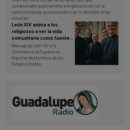
comprometer públicamente a la Iglesia local con la
controvertida ley que busca eliminar la identidad de las
minorías.
León XIV anima a los
religiosos a ver la vida
comunitaria como fuente
de inspiración y
Mensaje de León XIV a la
santificación
Conferencia de Superiores
Mayores de Hombres de los
Estados Unidos