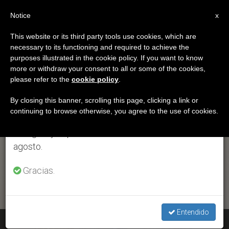
ES
Notice
×
x
Aviso importante
This website or its third party tools use cookies, which are
necessary to its functioning and required to achieve the
Del 27 de julio al 7 de agosto haremos la pausa
ETIQUETA
purposes illustrated in the cookie policy. If you want to know
anual, aprovechando que en el periodo de verano
Posts Tagged ‘Jaime
more or withdraw your consent to all or some of the cookies,
please refer to the
cookie policy
.
se generan menos informaciones y también el
Del Arenal’
consumo de las mismas disminuye.
By closing this banner, scrolling this page, clicking a link or
continuing to browse otherwise, you agree to the use of cookies.
Retomamos el trabajo ordinario de las ediciones
en inglés y español de ZENIT el lunes 10 de
ÚLTIMAS NOTICIAS
agosto.
Gracias.
Entendido
Mexico – Vaticano: 'Las relaciones van por buen camino'.