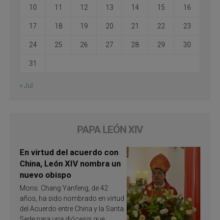
10
11
12
13
14
15
16
17
18
19
20
21
22
23
24
25
26
27
28
29
30
31
« Jul
PAPA LEÓN XIV
En virtud del acuerdo con
China, León XIV nombra un
nuevo obispo
Mons. Chang Yanfeng, de 42
años, ha sido nombrado en virtud
del Acuerdo entre China y la Santa
Sede para una diócesis que