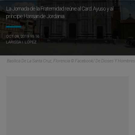
La Jornada de la Fraternidad reúne al Card. Ayuso y al
príncipe Hassan de Jordania
OCT 08, 2019 15:16
LARISSA I. LÓPEZ
Basílica De La Santa Cruz, Florencia © Facebook/ De Dioses Y Hombres