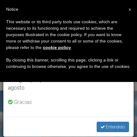
ES
Notice
×
x
Aviso importante
This website or its third party tools use cookies, which are
necessary to its functioning and required to achieve the
Del 27 de julio al 7 de agosto haremos la pausa
ETIQUETA
purposes illustrated in the cookie policy. If you want to know
anual, aprovechando que en el periodo de verano
Posts Tagged
more or withdraw your consent to all or some of the cookies,
please refer to the
cookie policy
.
se generan menos informaciones y también el
‘Jornada De
consumo de las mismas disminuye.
By closing this banner, scrolling this page, clicking a link or
continuing to browse otherwise, you agree to the use of cookies.
Fraternidad’
Retomamos el trabajo ordinario de las ediciones
en inglés y español de ZENIT el lunes 10 de
agosto.
ÚLTIMAS NOTICIAS
Gracias.
Entendido