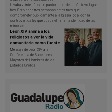
llevaba veinte años sin pastor. La ordenación tuvo lugar
hoy. Pero hace tres semanas antes tuvo que
comprometer públicamente a la Iglesia local con la
controvertida ley que busca eliminar la identidad de las
minorías.
León XIV anima a los
religiosos a ver la vida
comunitaria como fuente
de inspiración y
Mensaje de León XIV a la
santificación
Conferencia de Superiores
Mayores de Hombres de los
Estados Unidos