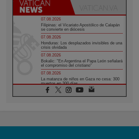
07.08.2026
Filipinas: el Vicariato Apostólico de Calapán
se convierte en diócesis
07.08.2026
Honduras: Los desplazados invisibles de una
crisis olvidada
07.08.2026
Bokalic: "En Argentina el Papa León señalará
el compromiso del cristiano"
07.08.2026
La matanza de niños en Gaza no cesa: 300
muertos en 300 días
07.08.2026
Tagle: La guerra desfigura el mundo, solo la
revelación de Dios lo transfigura
07.08.2026
Presentada la Trienal de Arte de las
Universidades Católicas: «Exercises in
Empathy»
07.08.2026
Fortunatus Nwachukwu: la comunicación