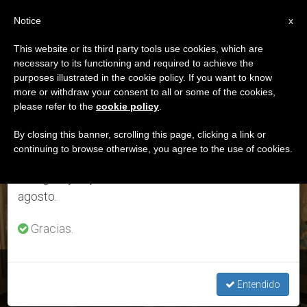
ES
Notice
×
x
Aviso importante
This website or its third party tools use cookies, which are
necessary to its functioning and required to achieve the
Del 27 de julio al 7 de agosto haremos la pausa
ETIQUETA
purposes illustrated in the cookie policy. If you want to know
anual, aprovechando que en el periodo de verano
Posts Tagged ‘judíos
more or withdraw your consent to all or some of the cookies,
please refer to the
cookie policy
.
se generan menos informaciones y también el
Y Cristianos’
consumo de las mismas disminuye.
By closing this banner, scrolling this page, clicking a link or
continuing to browse otherwise, you agree to the use of cookies.
Retomamos el trabajo ordinario de las ediciones
en inglés y español de ZENIT el lunes 10 de
ÚLTIMAS NOTICIAS
agosto.
Gracias.
Centro Simon Wiesenthal: El Papa llama a “abrir caminos de
proximidad”
Entendido