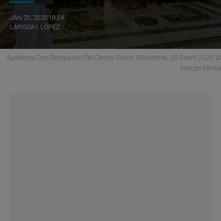
JAN 20, 2020 18:34
LARISSA I. LÓPEZ
Audiencia Con Delegación Del Centro Simon Wiesenthal, 20 Enero 2020 ©
Vatican Media