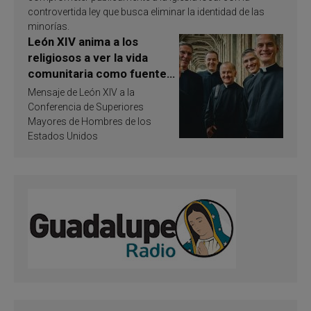
controvertida ley que busca eliminar la identidad de las
minorías.
León XIV anima a los
religiosos a ver la vida
comunitaria como fuente
de inspiración y
Mensaje de León XIV a la
santificación
Conferencia de Superiores
Mayores de Hombres de los
Estados Unidos