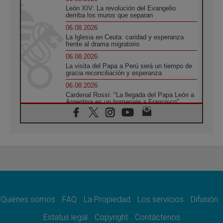
León XIV: La revolución del Evangelio
derriba los muros que separan
06.08.2026
La Iglesia en Ceuta: caridad y esperanza
frente al drama migratorio
06.08.2026
La visita del Papa a Perú será un tiempo de
gracia reconciliación y esperanza
06.08.2026
Cardenal Rossi: "La llegada del Papa León a
Argentina es un homenaje a Francisco"
06.08.2026
En Asís, León XIV invita a los jóvenes a
«construir la civilización del amor»
05.08.2026
El cardenal Parolin en México: Toda la
sociedad necesita el mensaje del Evangelio
05.08.2026
Santa María la Mayor, Makrickas: La gracia
de Dios desciende sobre el mundo
Quiénes somos
FAQ
La Propiedad
Los servicios
Difusión
05.08.2026
Cristianos y confucianos: Respeto y
Estatus legal
Copyright
Contáctenos
sabiduría para afrontar los urgentes desafíos