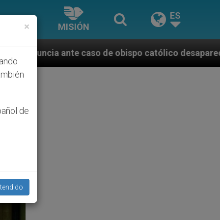
ES
×
MISIÓN
de obispo católico desaparecido por la dictadura nic
hando
ambién
pañol de
tendido