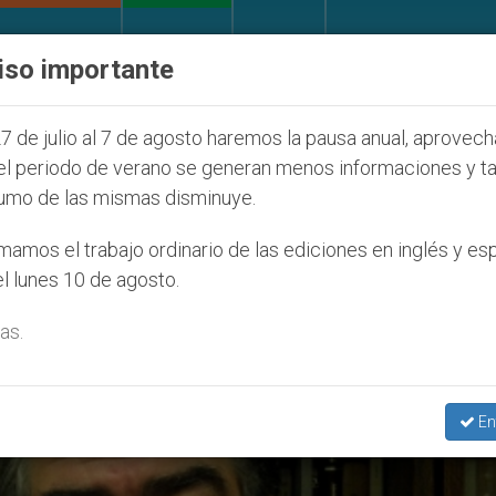
IGLESIA Y MUNDO
DOCUMENTOS
DONATIVOS
iso importante
uventud Seúl 2027
ONU se pronuncia ante caso 
7 de julio al 7 de agosto haremos la pausa anual, aprovec
el periodo de verano se generan menos informaciones y t
umo de las mismas disminuye.
kunre Adetokunbo Agbontaen
amos el trabajo ordinario de las ediciones en inglés y es
l lunes 10 de agosto.
as.
En