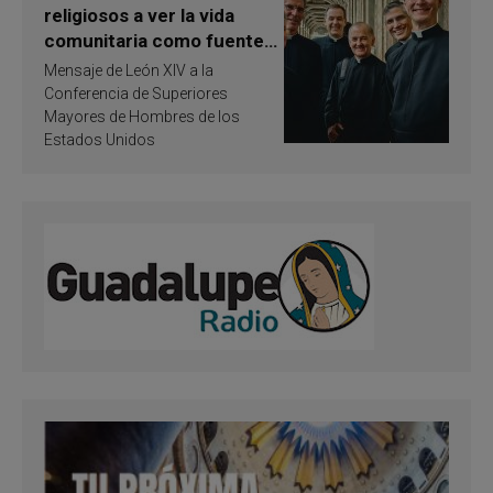
religiosos a ver la vida
comunitaria como fuente
de inspiración y
Mensaje de León XIV a la
santificación
Conferencia de Superiores
Mayores de Hombres de los
Estados Unidos