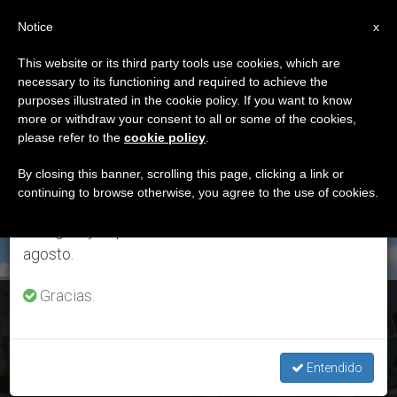
ES
Notice
×
x
Aviso importante
This website or its third party tools use cookies, which are
necessary to its functioning and required to achieve the
Del 27 de julio al 7 de agosto haremos la pausa
ETIQUETA
purposes illustrated in the cookie policy. If you want to know
anual, aprovechando que en el periodo de verano
Posts Tagged ‘kombi’
more or withdraw your consent to all or some of the cookies,
please refer to the
cookie policy
.
se generan menos informaciones y también el
consumo de las mismas disminuye.
By closing this banner, scrolling this page, clicking a link or
continuing to browse otherwise, you agree to the use of cookies.
ÚLTIMAS NOTICIAS
Retomamos el trabajo ordinario de las ediciones
en inglés y español de ZENIT el lunes 10 de
agosto.
Gracias.
Una familia argentina cruza América en furgoneta para ver al
Papa
Entendido
SEP 26, 2015 19:54