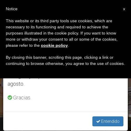
ES
Notice
×
x
Aviso importante
This website or its third party tools use cookies, which are
necessary to its functioning and required to achieve the
Del 27 de julio al 7 de agosto haremos la pausa
ETIQUETA
purposes illustrated in the cookie policy. If you want to know
anual, aprovechando que en el periodo de verano
Posts Tagged ‘La
more or withdraw your consent to all or some of the cookies,
please refer to the
cookie policy
.
se generan menos informaciones y también el
Gritería Chiquita’
consumo de las mismas disminuye.
By closing this banner, scrolling this page, clicking a link or
continuing to browse otherwise, you agree to the use of cookies.
Retomamos el trabajo ordinario de las ediciones
en inglés y español de ZENIT el lunes 10 de
ÚLTIMAS NOTICIAS
agosto.
Gracias.
Entendido
Nicaragua: La diócesis de León resiste en “La Gritería