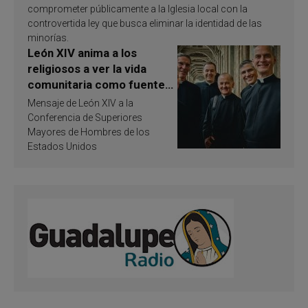
comprometer públicamente a la Iglesia local con la
controvertida ley que busca eliminar la identidad de las
minorías.
León XIV anima a los
religiosos a ver la vida
comunitaria como fuente
de inspiración y
Mensaje de León XIV a la
santificación
Conferencia de Superiores
Mayores de Hombres de los
Estados Unidos