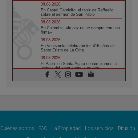
08.08.2026
En Castel Gandolfo, el tapiz de Raffaello
sobre el sermón de San Pablo
08.08.2026
En Colombia, «la paz no se compra con una
firma»
08.08.2026
En Venezuela celebraron los 416 años del
Santo Cristo de La Grita
08.08.2026
El Papa: en Santa Ágata contemplamos la
victoria del amor sobre la muerte
08.08.2026
León XIV visitará el Santuario de la Madre
del Buen Consejo de Genazzano
07.08.2026
Filipinas: el Vicariato Apostólico de Calapán
se convierte en diócesis
07.08.2026
Honduras: Los desplazados invisibles de una
crisis olvidada
Quiénes somos
FAQ
La Propiedad
Los servicios
Difusión
07.08.2026
Bokalic: "En Argentina el Papa León señalará