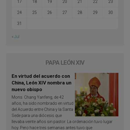
17
18
19
20
21
22
23
24
25
26
27
28
29
30
31
« Jul
PAPA LEÓN XIV
En virtud del acuerdo con
China, León XIV nombra un
nuevo obispo
Mons. Chang Yanfeng, de 42
años, ha sido nombrado en virtud
del Acuerdo entre China y la Santa
Sede para una diócesis que
llevaba veinte años sin pastor. La ordenación tuvo lugar
hoy. Pero hace tres semanas antes tuvo que