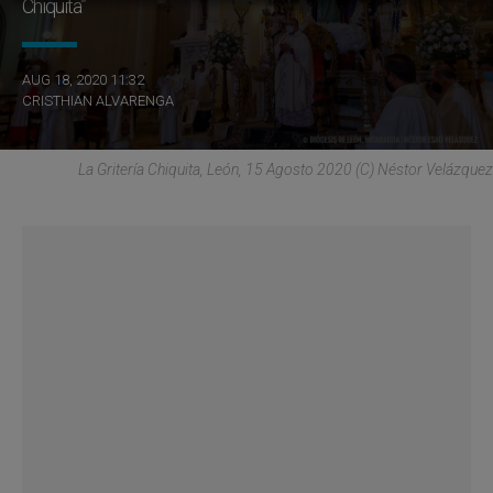
Chiquita”
AUG 18, 2020 11:32
CRISTHIAN ALVARENGA
La Gritería Chiquita, León, 15 Agosto 2020 (C) Néstor Velázquez