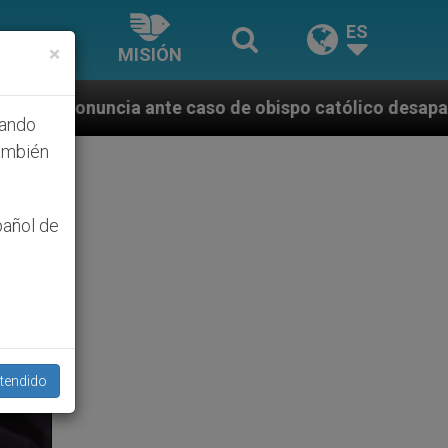
ES
×
MISIÓN
 caso de obispo católico desaparecido por la dictadu
hando
ambién
pañol de
tendido