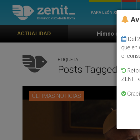
PAPA LEÓN XIV
ROMA
Av
Himno oficial de la Jornada Mundial 
ACTUALIDAD
Del 2
que en 
el cons
ETIQUETA
Posts Tagged ‘LaS
Retom
ZENIT e
Graci
ÚLTIMAS NOTICIAS