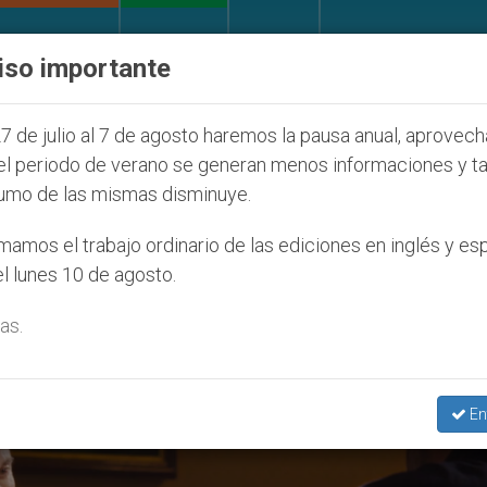
IGLESIA Y MUNDO
DOCUMENTOS
DONATIVOS
iso importante
de la Juventud Seúl 2027
ONU se pronuncia ante
7 de julio al 7 de agosto haremos la pausa anual, aprovec
el periodo de verano se generan menos informaciones y t
umo de las mismas disminuye.
exta’
amos el trabajo ordinario de las ediciones en inglés y es
l lunes 10 de agosto.
as.
En