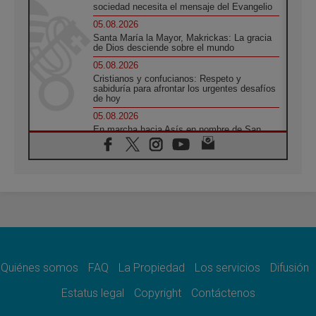
sociedad necesita el mensaje del Evangelio
05.08.2026
Santa María la Mayor, Makrickas: La gracia
de Dios desciende sobre el mundo
05.08.2026
Cristianos y confucianos: Respeto y
sabiduría para afrontar los urgentes desafíos
de hoy
05.08.2026
En marcha hacia Asís en nombre de San
Francisco, a la espera de León
05.08.2026
Venezuela, Padre Pagniello: "En medio del
dolor, una Iglesia que no se rinde"
05.08.2026
La Fuerza del "Círculo de Héroes" con el
Papa en la Audiencia General
05.08.2026
Nuncio en Ucrania: Preocupa escuchar a
quienes bendicen la guerra
Quiénes somos
FAQ
La Propiedad
Los servicios
Difusión
05.08.2026
Estatus legal
Copyright
Contáctenos
Ucrania: Ataque masivo en Kyiv durante la
noche