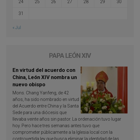
24
25
26
27
28
29
30
31
« Jul
PAPA LEÓN XIV
En virtud del acuerdo con
China, León XIV nombra un
nuevo obispo
Mons. Chang Yanfeng, de 42
años, ha sido nombrado en virtud
del Acuerdo entre China y la Santa
Sede para una diócesis que
llevaba veinte años sin pastor. La ordenación tuvo lugar
hoy. Pero hace tres semanas antes tuvo que
comprometer públicamente a la Iglesia local con la
controvertida ley que busca eliminar la identidad de las