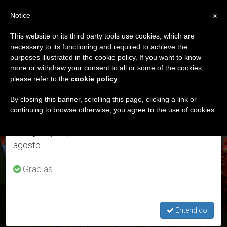
ES
Notice
×
x
Aviso importante
This website or its third party tools use cookies, which are
necessary to its functioning and required to achieve the
Del 27 de julio al 7 de agosto haremos la pausa
ETIQUETA
purposes illustrated in the cookie policy. If you want to know
anual, aprovechando que en el periodo de verano
Posts Tagged ‘Latino
more or withdraw your consent to all or some of the cookies,
please refer to the
cookie policy
.
se generan menos informaciones y también el
América’
consumo de las mismas disminuye.
By closing this banner, scrolling this page, clicking a link or
continuing to browse otherwise, you agree to the use of cookies.
Retomamos el trabajo ordinario de las ediciones
en inglés y español de ZENIT el lunes 10 de
ÚLTIMAS NOTICIAS
agosto.
Gracias.
El Papa pide a los hispanohablantes transmitir «la
experiencia del perdón gratuito» de Dios
Entendido