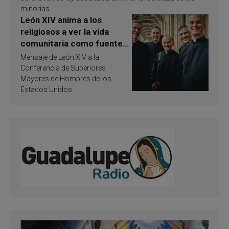
minorías.
León XIV anima a los
religiosos a ver la vida
comunitaria como fuente
de inspiración y
Mensaje de León XIV a la
santificación
Conferencia de Superiores
Mayores de Hombres de los
Estados Unidos