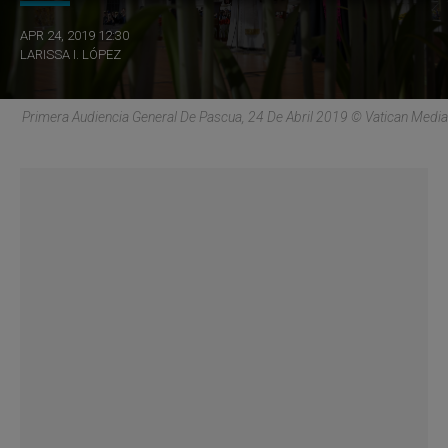
APR 24, 2019 12:30
LARISSA I. LÓPEZ
Primera Audiencia General De Pascua, 24 De Abril 2019 © Vatican Media