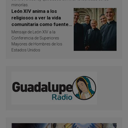
minorías.
León XIV anima a los
religiosos a ver la vida
comunitaria como fuente
de inspiración y
Mensaje de León XIV a la
santificación
Conferencia de Superiores
Mayores de Hombres de los
Estados Unidos