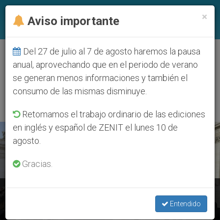
ES
×
Aviso importante
Del 27 de julio al 7 de agosto haremos la pausa
ETIQUETA
anual, aprovechando que en el periodo de verano
Posts Tagged
se generan menos informaciones y también el
‘Lationamérica’
consumo de las mismas disminuye.
Retomamos el trabajo ordinario de las ediciones
en inglés y español de ZENIT el lunes 10 de
ÚLTIMAS NOTICIAS
agosto.
Gracias.
Francisco valora la «gracia» de vivir la «relación fraterna
entre las diferentes iglesias cristianas»
Entendido