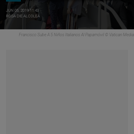
JUN 05, 2019 11:43
ROSA DIE ALCOLEA
Francisco Sube A 5 Niños Italianos Al Papamóvil © Vatican Media