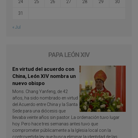
24
25
26
27
28
29
30
31
« Jul
PAPA LEÓN XIV
En virtud del acuerdo con
China, León XIV nombra un
nuevo obispo
Mons. Chang Yanfeng, de 42
años, ha sido nombrado en virtud
del Acuerdo entre China y la Santa
Sede para una diócesis que
llevaba veinte años sin pastor. La ordenación tuvo lugar
hoy. Pero hace tres semanas antes tuvo que
comprometer públicamente a la Iglesia local con la
controvertida ley que busca eliminar la identidad de las