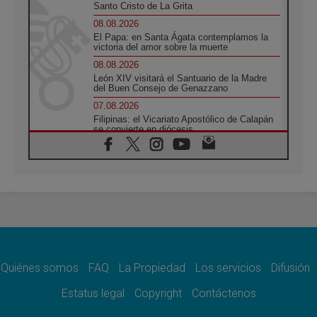
Santo Cristo de La Grita
08.08.2026
El Papa: en Santa Ágata contemplamos la
victoria del amor sobre la muerte
08.08.2026
León XIV visitará el Santuario de la Madre
del Buen Consejo de Genazzano
07.08.2026
Filipinas: el Vicariato Apostólico de Calapán
se convierte en diócesis
07.08.2026
Honduras: Los desplazados invisibles de una
crisis olvidada
07.08.2026
Bokalic: "En Argentina el Papa León señalará
el compromiso del cristiano"
07.08.2026
La matanza de niños en Gaza no cesa: 300
muertos en 300 días
Quiénes somos
FAQ
La Propiedad
Los servicios
Difusión
07.08.2026
Tagle: La guerra desfigura el mundo, solo la
Estatus legal
Copyright
Contáctenos
revelación de Dios lo transfigura
07.08.2026