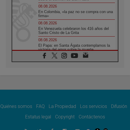
08.08.2026
En Colombia, «la paz no se compra con una
firma»
08.08.2026
En Venezuela celebraron los 416 años del
Santo Cristo de La Grita
08.08.2026
El Papa: en Santa Ágata contemplamos la
victoria del amor sobre la muerte
08.08.2026
León XIV visitará el Santuario de la Madre
del Buen Consejo de Genazzano
07.08.2026
Filipinas: el Vicariato Apostólico de Calapán
se convierte en diócesis
07.08.2026
Honduras: Los desplazados invisibles de una
crisis olvidada
Quiénes somos
FAQ
La Propiedad
Los servicios
Difusión
07.08.2026
Bokalic: "En Argentina el Papa León señalará
Estatus legal
Copyright
Contáctenos
el compromiso del cristiano"
07.08.2026
La matanza de niños en Gaza no cesa: 300