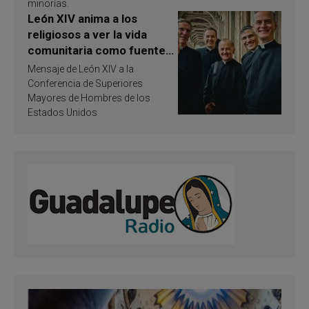
minorías.
León XIV anima a los
religiosos a ver la vida
comunitaria como fuente
de inspiración y
Mensaje de León XIV a la
santificación
Conferencia de Superiores
Mayores de Hombres de los
Estados Unidos