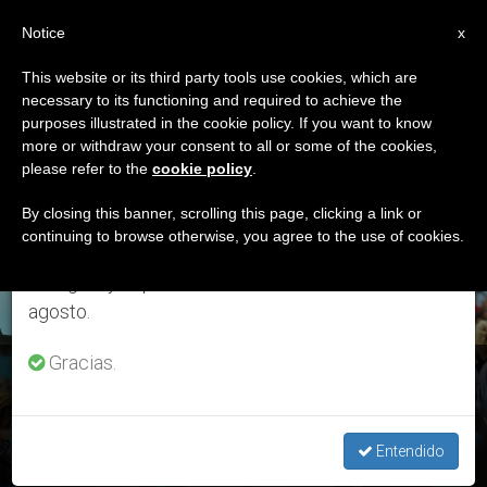
ES
Notice
×
x
Aviso importante
This website or its third party tools use cookies, which are
necessary to its functioning and required to achieve the
Del 27 de julio al 7 de agosto haremos la pausa
ETIQUETA
purposes illustrated in the cookie policy. If you want to know
anual, aprovechando que en el periodo de verano
Posts Tagged ‘ley Del
more or withdraw your consent to all or some of the cookies,
please refer to the
cookie policy
.
se generan menos informaciones y también el
Aborto’
consumo de las mismas disminuye.
By closing this banner, scrolling this page, clicking a link or
continuing to browse otherwise, you agree to the use of cookies.
Retomamos el trabajo ordinario de las ediciones
en inglés y español de ZENIT el lunes 10 de
ÚLTIMAS NOTICIAS
agosto.
Gracias.
Argentina: Concentración a favor de la vida frente al
Congreso
Entendido
DEC 28, 2020 11:55