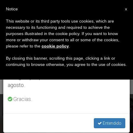
ES
Notice
×
x
Aviso importante
This website or its third party tools use cookies, which are
necessary to its functioning and required to achieve the
Del 27 de julio al 7 de agosto haremos la pausa
ETIQUETA
purposes illustrated in the cookie policy. If you want to know
anual, aprovechando que en el periodo de verano
Posts Tagged
more or withdraw your consent to all or some of the cookies,
please refer to the
cookie policy
.
se generan menos informaciones y también el
‘Mapuche’
consumo de las mismas disminuye.
By closing this banner, scrolling this page, clicking a link or
continuing to browse otherwise, you agree to the use of cookies.
Retomamos el trabajo ordinario de las ediciones
en inglés y español de ZENIT el lunes 10 de
ÚLTIMAS NOTICIAS
agosto.
Gracias.
Araucanía, Chile: El Papa almuerza con 11 habitantes de la
región
Entendido
JAN 17, 2018 18:46