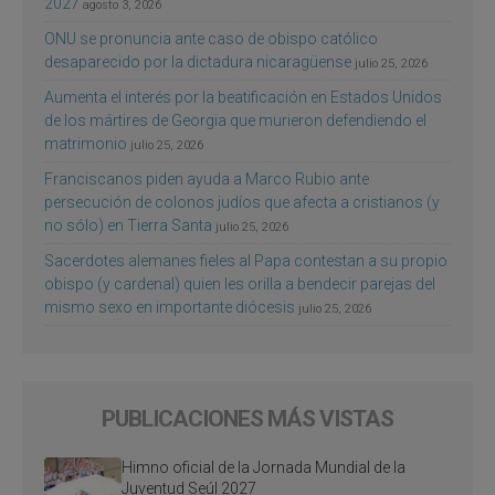
2027
agosto 3, 2026
ONU se pronuncia ante caso de obispo católico
desaparecido por la dictadura nicaragüense
julio 25, 2026
Aumenta el interés por la beatificación en Estados Unidos
de los mártires de Georgia que murieron defendiendo el
matrimonio
julio 25, 2026
Franciscanos piden ayuda a Marco Rubio ante
persecución de colonos judíos que afecta a cristianos (y
no sólo) en Tierra Santa
julio 25, 2026
Sacerdotes alemanes fieles al Papa contestan a su propio
obispo (y cardenal) quien les orilla a bendecir parejas del
mismo sexo en importante diócesis
julio 25, 2026
PUBLICACIONES MÁS VISTAS
Himno oficial de la Jornada Mundial de la
Juventud Seúl 2027