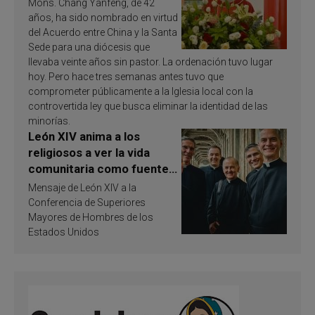
Mons. Chang Yanfeng, de 42
años, ha sido nombrado en virtud
del Acuerdo entre China y la Santa
Sede para una diócesis que
llevaba veinte años sin pastor. La ordenación tuvo lugar
hoy. Pero hace tres semanas antes tuvo que
comprometer públicamente a la Iglesia local con la
controvertida ley que busca eliminar la identidad de las
minorías.
León XIV anima a los
religiosos a ver la vida
comunitaria como fuente
de inspiración y
Mensaje de León XIV a la
santificación
Conferencia de Superiores
Mayores de Hombres de los
Estados Unidos