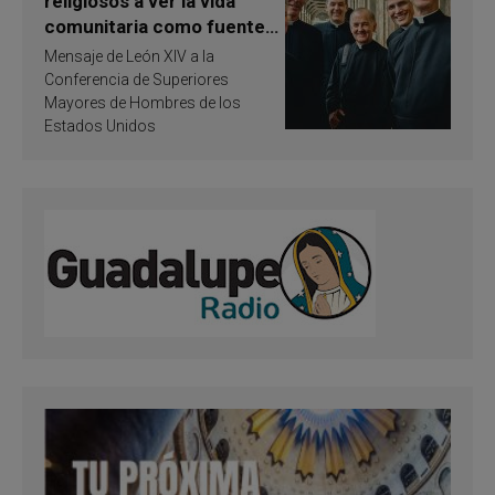
religiosos a ver la vida
comunitaria como fuente
de inspiración y
Mensaje de León XIV a la
santificación
Conferencia de Superiores
Mayores de Hombres de los
Estados Unidos