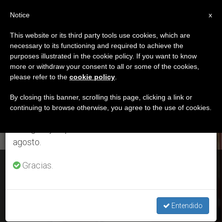
ES
Notice
×
x
Aviso importante
This website or its third party tools use cookies, which are
necessary to its functioning and required to achieve the
Del 27 de julio al 7 de agosto haremos la pausa
ETIQUETA
purposes illustrated in the cookie policy. If you want to know
anual, aprovechando que en el periodo de verano
Posts Tagged ‘Michel
more or withdraw your consent to all or some of the cookies,
please refer to the
cookie policy
.
se generan menos informaciones y también el
Dubost’
consumo de las mismas disminuye.
By closing this banner, scrolling this page, clicking a link or
continuing to browse otherwise, you agree to the use of cookies.
Retomamos el trabajo ordinario de las ediciones
en inglés y español de ZENIT el lunes 10 de
ÚLTIMAS NOTICIAS
agosto.
Francia: Mons. Michel Dubost, administrador apostólico de
Gracias.
Lyon
Entendido
JUN 24, 2019 19:37
ANNE KURIAN-MONTABONE