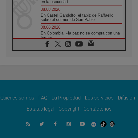
en la oscuridad
08.08.2026
En Castel Gandolfo, el tapiz de Raffaello
sobre el sermón de San Pablo
08.08.2026
En Colombia, «la paz no se compra con una
firma»
08.08.2026
En Venezuela celebraron los 416 años del
Santo Cristo de La Grita
08.08.2026
El Papa: en Santa Ágata contemplamos la
victoria del amor sobre la muerte
08.08.2026
León XIV visitará el Santuario de la Madre
del Buen Consejo de Genazzano
Quiénes somos
FAQ
La Propiedad
Los servicios
Difusión
07.08.2026
Filipinas: el Vicariato Apostólico de Calapán
Estatus legal
Copyright
Contáctenos
se convierte en diócesis
07.08.2026
Honduras: Los desplazados invisibles de una
crisis olvidada
07.08.2026