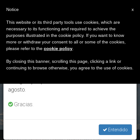
ES
Notice
×
x
Aviso importante
This website or its third party tools use cookies, which are
necessary to its functioning and required to achieve the
Del 27 de julio al 7 de agosto haremos la pausa
ETIQUETA
purposes illustrated in the cookie policy. If you want to know
anual, aprovechando que en el periodo de verano
Posts Tagged
more or withdraw your consent to all or some of the cookies,
please refer to the
cookie policy
.
se generan menos informaciones y también el
‘milagros Eucarísticos’
consumo de las mismas disminuye.
By closing this banner, scrolling this page, clicking a link or
continuing to browse otherwise, you agree to the use of cookies.
Retomamos el trabajo ordinario de las ediciones
en inglés y español de ZENIT el lunes 10 de
ÚLTIMAS NOTICIAS
agosto.
Gracias.
Entendido
La virtud de la castidad según el joven Carlo Acutis