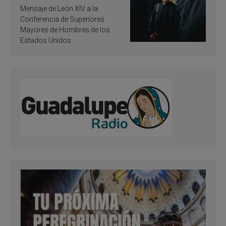
de inspiración y
Mensaje de León XIV a la
santificación
Conferencia de Superiores
Mayores de Hombres de los
Estados Unidos