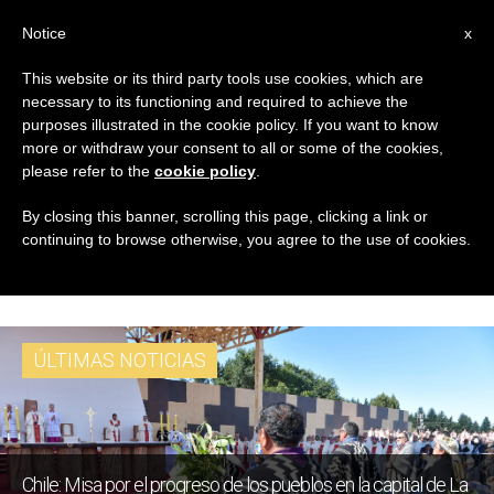
ES
Notice
x
This website or its third party tools use cookies, which are
necessary to its functioning and required to achieve the
ETIQUETA
purposes illustrated in the cookie policy. If you want to know
Posts Tagged ‘Misa
more or withdraw your consent to all or some of the cookies,
please refer to the
cookie policy
.
Por El Progreso De Los
By closing this banner, scrolling this page, clicking a link or
continuing to browse otherwise, you agree to the use of cookies.
Pueblos’
ÚLTIMAS NOTICIAS
Chile: Misa por el progreso de los pueblos en la capital de La