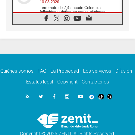
10.08.2026
Terremoto de 7,4 sacude Colombia:
fallecidos y daños en varias ciudades
10.08.2026
Ébola en RD Congo: Alarma de la UNICEF
por 743 casos confirmados entre niños
10.08.2026
Los obispos de Francia invitan a rezar por el
viaje del Papa
10.08.2026
Indonesia: Un dólar para la construcción de
219 iglesias
Quiénes somos
FAQ
La Propiedad
Los servicios
Difusión
10.08.2026
En Cisjordania, los cristianos se sienten
Estatus legal
Copyright
Contáctenos
solos frente a la violencia de los colonos
09.08.2026
Iglesia en Ceuta convoca a una vigilia de
oración por la paz y la estabilidad
09.08.2026
El Papa: Detengan la espiral de violencia y
den cabida a la diplomacia
Copyright © 2026 ZENIT. All Rights Reserved.