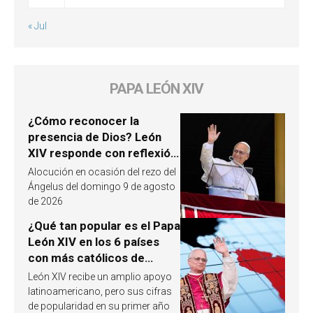
« Jul
PAPA LEÓN XIV
¿Cómo reconocer la
presencia de Dios? León
XIV responde con reflexión
a partir de un pasaje del
Alocución en ocasión del rezo del
Evangelio
Ángelus del domingo 9 de agosto
de 2026
¿Qué tan popular es el Papa
León XIV en los 6 países
con más católicos de
América Latina en 2026?
León XIV recibe un amplio apoyo
Publican resultados de
latinoamericano, pero sus cifras
investigación
de popularidad en su primer año