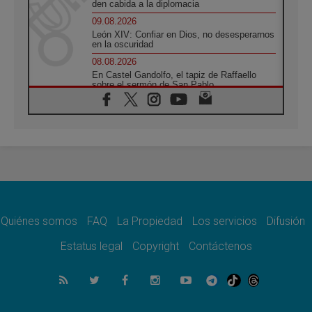
den cabida a la diplomacia
09.08.2026
León XIV: Confiar en Dios, no desesperarnos
en la oscuridad
08.08.2026
En Castel Gandolfo, el tapiz de Raffaello
sobre el sermón de San Pablo
08.08.2026
En Colombia, «la paz no se compra con una
firma»
08.08.2026
En Venezuela celebraron los 416 años del
Santo Cristo de La Grita
08.08.2026
El Papa: en Santa Ágata contemplamos la
victoria del amor sobre la muerte
Quiénes somos
FAQ
La Propiedad
Los servicios
Difusión
08.08.2026
León XIV visitará el Santuario de la Madre
Estatus legal
Copyright
Contáctenos
del Buen Consejo de Genazzano
07.08.2026
Filipinas: el Vicariato Apostólico de Calapán
se convierte en diócesis
07.08.2026