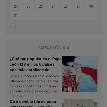
24
25
26
27
28
29
30
31
« Jul
PAPA LEÓN XIV
¿Qué tan popular es el Papa
León XIV en los 6 países
con más católicos de
América Latina en 2026?
León XIV recibe un amplio apoyo
Publican resultados de
latinoamericano, pero sus cifras
investigación
de popularidad en su primer año
son inferiores a las del debut de
Francisco
Otro cambio (de no poca