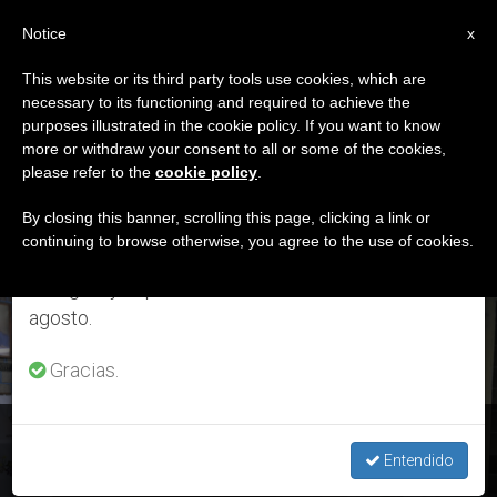
ES
Notice
×
x
Aviso importante
This website or its third party tools use cookies, which are
necessary to its functioning and required to achieve the
Del 27 de julio al 7 de agosto haremos la pausa
ETIQUETA
purposes illustrated in the cookie policy. If you want to know
anual, aprovechando que en el periodo de verano
Posts Tagged
more or withdraw your consent to all or some of the cookies,
please refer to the
cookie policy
.
se generan menos informaciones y también el
‘misioneros Jesuitas’
consumo de las mismas disminuye.
By closing this banner, scrolling this page, clicking a link or
continuing to browse otherwise, you agree to the use of cookies.
Retomamos el trabajo ordinario de las ediciones
en inglés y español de ZENIT el lunes 10 de
ÚLTIMAS NOTICIAS
agosto.
Gracias.
Madagascar: Francisco reza ante la tumba de la beata
Victoire Rasoamanarivo
Entendido