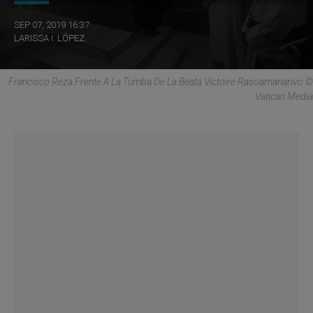
SEP 07, 2019 16:37
LARISSA I. LÓPEZ
Francisco Reza Frente A La Tumba De La Beata Victoire Rasoamanarivo ©
Vatican Media