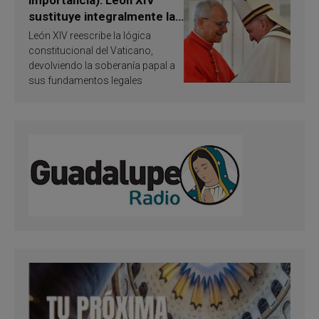
importancia): León XIV
sustituye integralmente la
ley vaticana de Papa
León XIV reescribe la lógica
Francisco
constitucional del Vaticano,
devolviendo la soberanía papal a
sus fundamentos legales