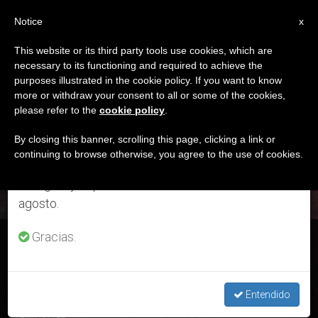
ES
Notice
×
x
Aviso importante
This website or its third party tools use cookies, which are
necessary to its functioning and required to achieve the
Del 27 de julio al 7 de agosto haremos la pausa
ETIQUETA
purposes illustrated in the cookie policy. If you want to know
anual, aprovechando que en el periodo de verano
Posts Tagged ‘mixta’
more or withdraw your consent to all or some of the cookies,
please refer to the
cookie policy
.
se generan menos informaciones y también el
consumo de las mismas disminuye.
By closing this banner, scrolling this page, clicking a link or
continuing to browse otherwise, you agree to the use of cookies.
ÚLTIMAS NOTICIAS
Retomamos el trabajo ordinario de las ediciones
en inglés y español de ZENIT el lunes 10 de
agosto.
Gracias.
La Comisión de 'croatas católicos' y 'serbios ortodoxos'
sobre el cardenal Stepinac mantiene divergencias
Entendido
JUL 13, 2017 16:53
ZENIT STAFF