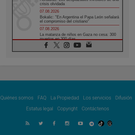
crisis olvidada
07.08.2026
Bokalic: "En Argentina el Papa León señalará
el compromiso del cristiano"
07.08.2026
La matanza de niños en Gaza no cesa: 300
muertos en 300 días
07.08.2026
Tagle: La guerra desfigura el mundo, solo la
revelación de Dios lo transfigura
07.08.2026
Presentada la Trienal de Arte de las
Universidades Católicas: «Exercises in
Empathy»
07.08.2026
Fortunatus Nwachukwu: la comunicación
como misión al servicio del Evangelio
Quiénes somos
FAQ
La Propiedad
Los servicios
Difusión
07.08.2026
Estatus legal
Copyright
Contáctenos
SIGNIS 2026, dar voz a las religiosas en el
espacio público
07.08.2026
Lanzan un proyecto de empoderamiento
digital para mujeres líderes en África