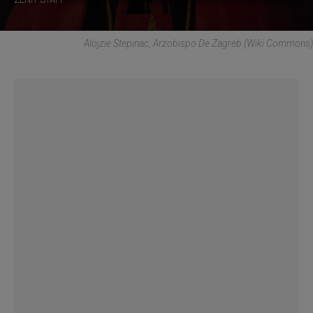
Alojzie Stepinac, Arzobispo De Zagreb (Wiki Commons)