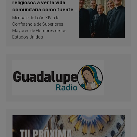
religiosos a ver la vida
comunitaria como fuente
de inspiración y
Mensaje de León XIV a la
santificación
Conferencia de Superiores
Mayores de Hombres de los
Estados Unidos