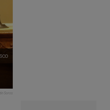
isco
tín Soros