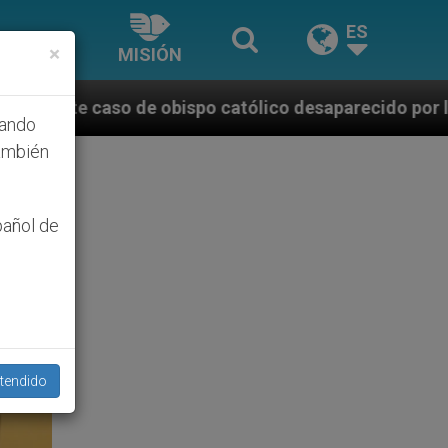
ES
×
MISIÓN
obispo católico desaparecido por la dictadura nicara
hando
ambién
pañol de
tendido