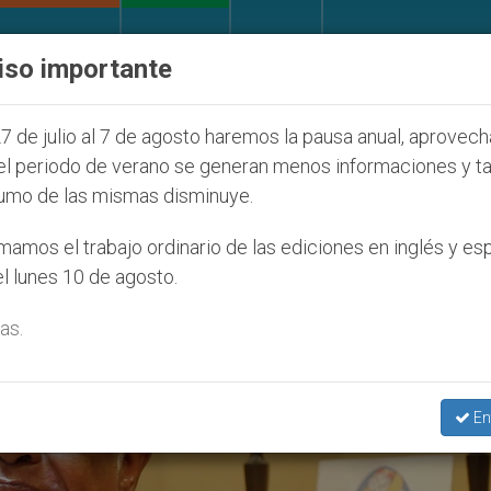
IGLESIA Y MUNDO
DOCUMENTOS
DONATIVOS
iso importante
ntud Seúl 2027
ONU se pronuncia ante caso de 
7 de julio al 7 de agosto haremos la pausa anual, aprovec
el periodo de verano se generan menos informaciones y t
umo de las mismas disminuye.
. Wilton Gregory’
amos el trabajo ordinario de las ediciones en inglés y es
l lunes 10 de agosto.
as.
En