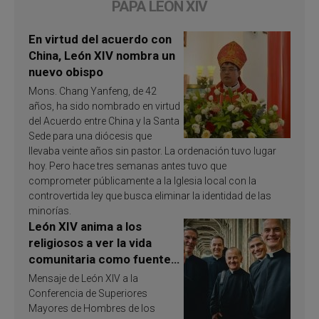
PAPA LEÓN XIV
En virtud del acuerdo con
China, León XIV nombra un
nuevo obispo
Mons. Chang Yanfeng, de 42
años, ha sido nombrado en virtud
del Acuerdo entre China y la Santa
Sede para una diócesis que
llevaba veinte años sin pastor. La ordenación tuvo lugar
hoy. Pero hace tres semanas antes tuvo que
comprometer públicamente a la Iglesia local con la
controvertida ley que busca eliminar la identidad de las
minorías.
León XIV anima a los
religiosos a ver la vida
comunitaria como fuente
de inspiración y
Mensaje de León XIV a la
santificación
Conferencia de Superiores
Mayores de Hombres de los