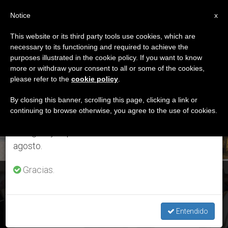
ES
Notice
×
x
Aviso importante
This website or its third party tools use cookies, which are
necessary to its functioning and required to achieve the
Del 27 de julio al 7 de agosto haremos la pausa
ETIQUETA
purposes illustrated in the cookie policy. If you want to know
anual, aprovechando que en el periodo de verano
Posts Tagged ‘NBA’
more or withdraw your consent to all or some of the cookies,
please refer to the
cookie policy
.
se generan menos informaciones y también el
consumo de las mismas disminuye.
By closing this banner, scrolling this page, clicking a link or
continuing to browse otherwise, you agree to the use of cookies.
ÚLTIMAS NOTICIAS
Retomamos el trabajo ordinario de las ediciones
en inglés y español de ZENIT el lunes 10 de
agosto.
Gracias.
Estados Unidos: Mensaje del Papa a la delegación de la
NBA
Entendido
NOV 25, 2020 10:46