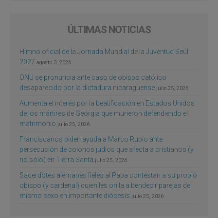
ÚLTIMAS NOTICIAS
Himno oficial de la Jornada Mundial de la Juventud Seúl
2027
agosto 3, 2026
ONU se pronuncia ante caso de obispo católico
desaparecido por la dictadura nicaragüense
julio 25, 2026
Aumenta el interés por la beatificación en Estados Unidos
de los mártires de Georgia que murieron defendiendo el
matrimonio
julio 25, 2026
Franciscanos piden ayuda a Marco Rubio ante
persecución de colonos judíos que afecta a cristianos (y
no sólo) en Tierra Santa
julio 25, 2026
Sacerdotes alemanes fieles al Papa contestan a su propio
obispo (y cardenal) quien les orilla a bendecir parejas del
mismo sexo en importante diócesis
julio 25, 2026