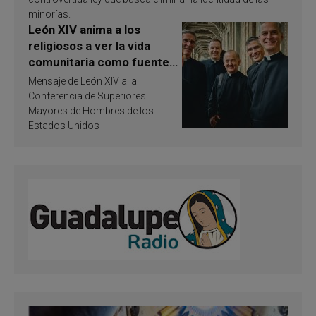
minorías.
León XIV anima a los
religiosos a ver la vida
comunitaria como fuente
de inspiración y
Mensaje de León XIV a la
santificación
Conferencia de Superiores
Mayores de Hombres de los
Estados Unidos