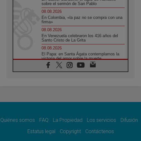
sobre el sermón de San Pablo
08.08.2026
En Colombia, «la paz no se compra con una
firma»
08.08.2026
En Venezuela celebraron los 416 años del
Santo Cristo de La Grita
08.08.2026
El Papa: en Santa Ágata contemplamos la
victoria del amor sobre la muerte
08.08.2026
León XIV visitará el Santuario de la Madre
del Buen Consejo de Genazzano
07.08.2026
Filipinas: el Vicariato Apostólico de Calapán
se convierte en diócesis
07.08.2026
Honduras: Los desplazados invisibles de una
crisis olvidada
Quiénes somos
FAQ
La Propiedad
Los servicios
Difusión
07.08.2026
Bokalic: "En Argentina el Papa León señalará
Estatus legal
Copyright
Contáctenos
el compromiso del cristiano"
07.08.2026