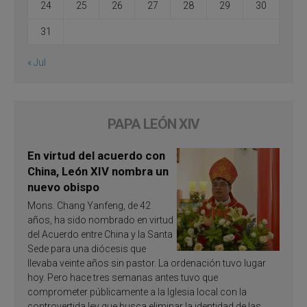
24
25
26
27
28
29
30
31
« Jul
PAPA LEÓN XIV
En virtud del acuerdo con
China, León XIV nombra un
nuevo obispo
Mons. Chang Yanfeng, de 42
años, ha sido nombrado en virtud
del Acuerdo entre China y la Santa
Sede para una diócesis que
llevaba veinte años sin pastor. La ordenación tuvo lugar
hoy. Pero hace tres semanas antes tuvo que
comprometer públicamente a la Iglesia local con la
controvertida ley que busca eliminar la identidad de las