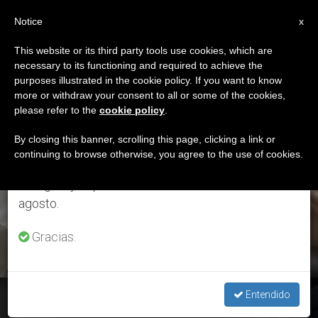
ES
Notice
×
x
Aviso importante
This website or its third party tools use cookies, which are
necessary to its functioning and required to achieve the
Del 27 de julio al 7 de agosto haremos la pausa
ETIQUETA
purposes illustrated in the cookie policy. If you want to know
anual, aprovechando que en el periodo de verano
Posts Tagged ‘obispo
more or withdraw your consent to all or some of the cookies,
please refer to the
cookie policy
.
se generan menos informaciones y también el
De Rieti’
consumo de las mismas disminuye.
By closing this banner, scrolling this page, clicking a link or
continuing to browse otherwise, you agree to the use of cookies.
Retomamos el trabajo ordinario de las ediciones
en inglés y español de ZENIT el lunes 10 de
ÚLTIMAS NOTICIAS
agosto.
Gracias.
Entendido
¿Próxima encíclica del Papa sobre fraternidad?