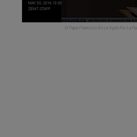
MAY 30, 2016 13:03
ZENIT STAFF
El Papa Francisco En La Vigila Por La P