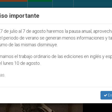
IGLESIA Y MUNDO
DOCUMENTOS
DONATIVOS
iso importante
de la Juventud Seúl 2027
ONU se pronuncia ante
7 de julio al 7 de agosto haremos la pausa anual, aprovec
el periodo de verano se generan menos informaciones y t
umo de las mismas disminuye.
ión Niños’
amos el trabajo ordinario de las ediciones en inglés y es
l lunes 10 de agosto.
as.
En