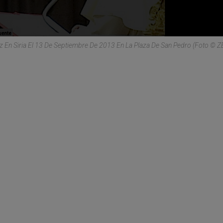
az En Siria El 13 De Septiembre De 2013 En La Plaza De San Pedro (Foto © Z