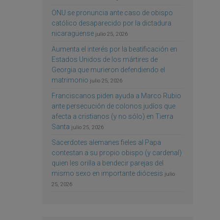
ONU se pronuncia ante caso de obispo
católico desaparecido por la dictadura
nicaragüense
julio 25, 2026
Aumenta el interés por la beatificación en
Estados Unidos de los mártires de
Georgia que murieron defendiendo el
matrimonio
julio 25, 2026
Franciscanos piden ayuda a Marco Rubio
ante persecución de colonos judíos que
afecta a cristianos (y no sólo) en Tierra
Santa
julio 25, 2026
Sacerdotes alemanes fieles al Papa
contestan a su propio obispo (y cardenal)
quien les orilla a bendecir parejas del
mismo sexo en importante diócesis
julio
25, 2026