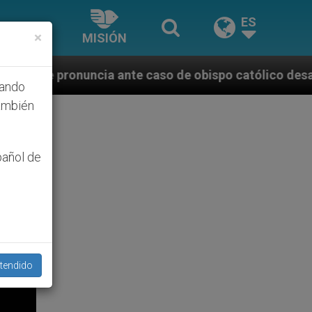
ES
×
MISIÓN
 caso de obispo católico desaparecido por la dictadu
hando
ambién
pañol de
tendido