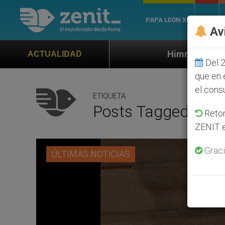
PAPA LEÓN XIV
ROMA
Av
Himno oficial de la Jornada Mundial 
ACTUALIDAD
Del 2
que en 
el cons
ETIQUETA
Posts Tagged ‘orac
Retom
ZENIT e
Graci
ÚLTIMAS NOTICIAS